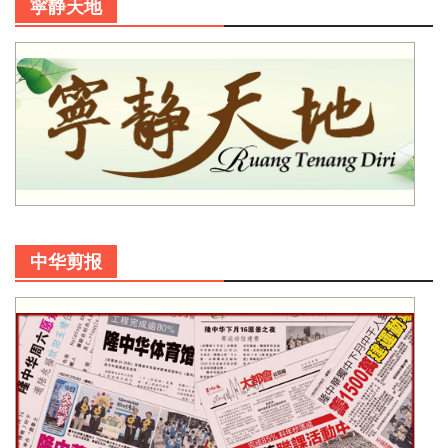
寜静天地
中华剪报