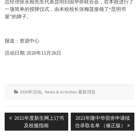
总经理徐永相先生代表昆明归国华侨联合会，在本校进行了
一项简单的授牌仪式，由本校校长张梅莲接领了“昆明书
屋”的牌子。
报道：资源中心
活动日期: 2020年11月26日
2020年活动
,
News & Activities 最新消息
Post
Previous
Next
2021年度新生网上订书
2021年隆中华宿舍申请续
navigation
post:
post:
及校服指南
住录取名单 （修正版）