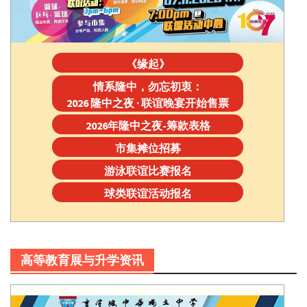
《缘起》
情系隆中，勿忘初衷：
2026 隆中之夜 · 联谊晚宴开始售票
2026年隆中之夜-筹款表格
市集摊位招募
游泳联谊比赛报名
球类联谊活动报名
高等教育展与升学资讯