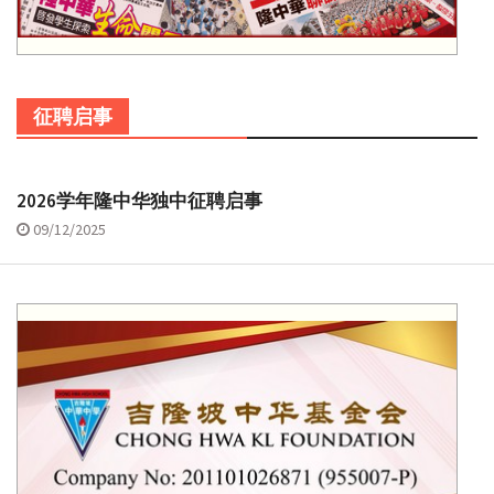
征聘启事
2026学年隆中华独中征聘启事
09/12/2025