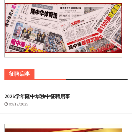
征聘启事
2026学年隆中华独中征聘启事
09/12/2025