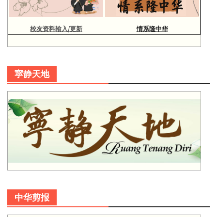
校友资料输入/更新
情系隆中华
寜静天地
中华剪报