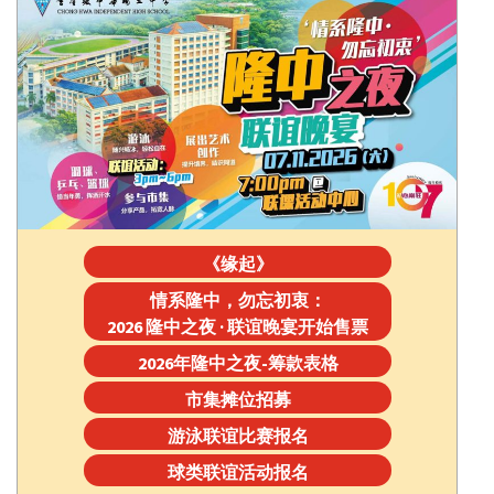
《缘起》
情系隆中，勿忘初衷：
2026 隆中之夜 · 联谊晚宴开始售票
2026年隆中之夜-筹款表格
市集摊位招募
游泳联谊比赛报名
球类联谊活动报名