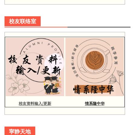
校友联络室
校友资料输入/更新
情系隆中华
寜静天地