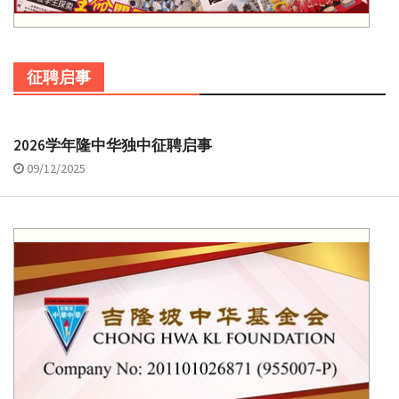
征聘启事
2026学年隆中华独中征聘启事
09/12/2025