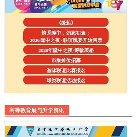
《缘起》
情系隆中，勿忘初衷：
2026 隆中之夜 · 联谊晚宴开始售票
2026年隆中之夜-筹款表格
市集摊位招募
游泳联谊比赛报名
球类联谊活动报名
高等教育展与升学资讯