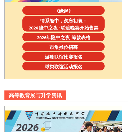
《缘起》
情系隆中，勿忘初衷：
2026 隆中之夜 · 联谊晚宴开始售票
2026年隆中之夜-筹款表格
市集摊位招募
游泳联谊比赛报名
球类联谊活动报名
高等教育展与升学资讯