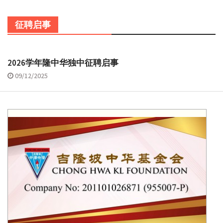
征聘启事
2026学年隆中华独中征聘启事
09/12/2025