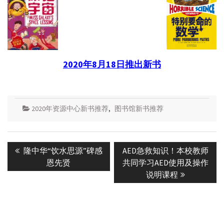
2020年8月18日推出新书
2020年资源中心新书推荐
,
图书馆新书推荐
Post
Previous
Next
隆中华“饮水思源”碑感
AED急救知识！本校教师
navigation
post:
post:
恩先贤
共同学习AED使用及操作
说明课程