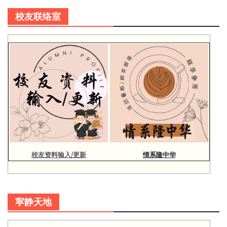
校友联络室
校友资料输入/更新
情系隆中华
寜静天地