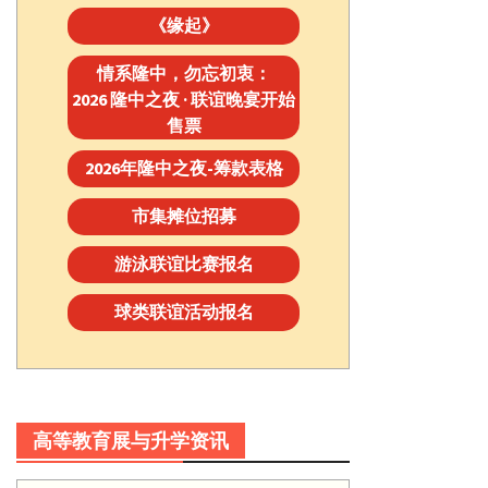
《缘起》
情系隆中，勿忘初衷：
2026 隆中之夜 · 联谊晚宴开始
售票
2026年隆中之夜-筹款表格
市集摊位招募
游泳联谊比赛报名
球类联谊活动报名
高等教育展与升学资讯