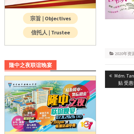
宗旨 | Objectives
信托人 | Trustee
2020年
隆中之夜联谊晚宴
Post
Previous
Mdm. T
navigatio
post:
贴 受