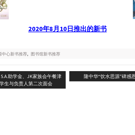
2020年8月10日推出的新书
资源中心新书推荐
,
图书馆新书推荐
Next
an S.A.助学金、JK家族会午餐津
隆中华“饮水思源”碑感
n
post:
惠学生与负责人第二次面会