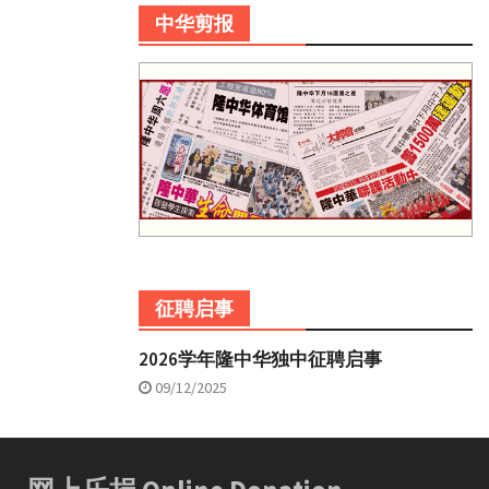
中华剪报
征聘启事
2026学年隆中华独中征聘启事
09/12/2025