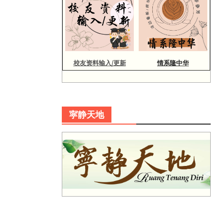
校友资料输入/更新
情系隆中华
寜静天地