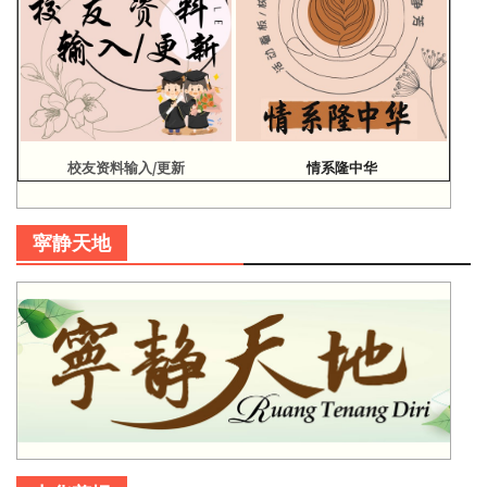
校友资料输入/更新
情系隆中华
寜静天地