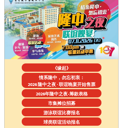
《缘起》
情系隆中，勿忘初衷：
2026 隆中之夜 · 联谊晚宴开始售票
2026年隆中之夜-筹款表格
市集摊位招募
游泳联谊比赛报名
球类联谊活动报名