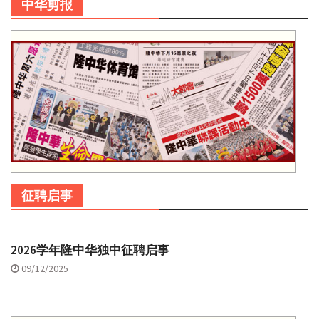
中华剪报
征聘启事
2026学年隆中华独中征聘启事
09/12/2025