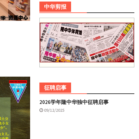
中华剪报
征聘启事
2026学年隆中华独中征聘启事
09/12/2025