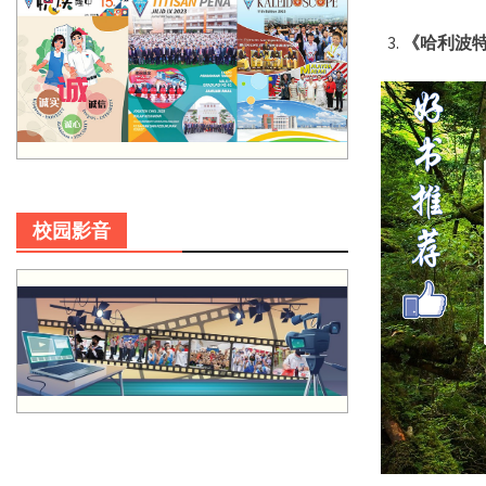
《哈利
波
校园影音