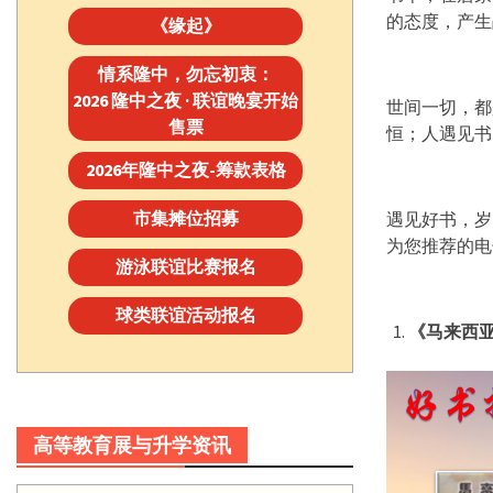
的态度，产生
《缘起》
情系隆中，勿忘初衷：
2026 隆中之夜 · 联谊晚宴开始
世间一切，都
售票
恒；人遇见书
2026年隆中之夜-筹款表格
市集摊位招募
遇见好书，岁
为您推荐的电
游泳联谊比赛报名
球类联谊活动报名
《马来西
高等教育展与升学资讯