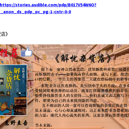
https://stories.audible.com/pdp/B017V54W6O?
t_anon_ds_pdp_pc_pg-1-cntr-0-0
货店》