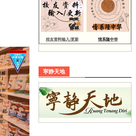
校友资料输入/更新
情系隆中华
寜静天地