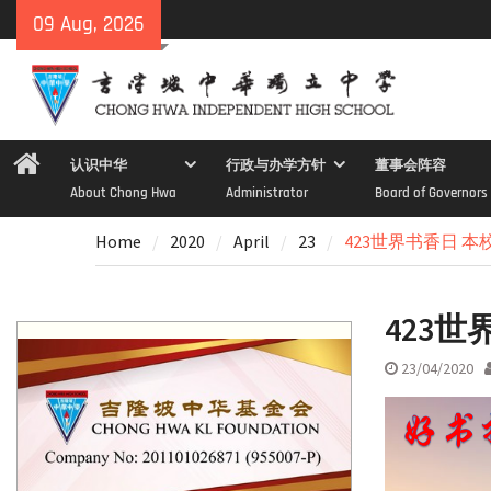
Skip
09 Aug, 2026
to
content
Home
认识中华
行政与办学方针
董事会阵容
About Chong Hwa
Administrator
Board of Governors
Home
2020
April
23
423世界书香日 
423
23/04/2020