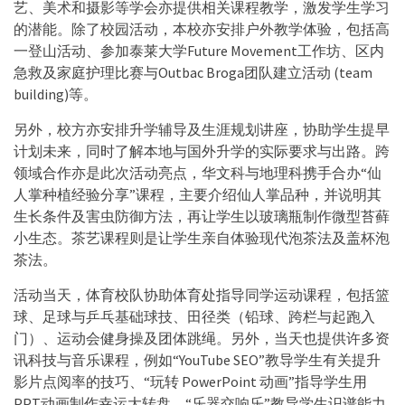
艺、美术和摄影等学会亦提供相关课程教学，激发学生学习
的潜能。除了校园活动，本校亦安排户外教学体验，包括高
一登山活动、参加泰莱大学Future Movement工作坊、区内
急救及家庭护理比赛与Outbac Broga团队建立活动 (team
building)等。
另外，校方亦安排升学辅导及生涯规划讲座，协助学生提早
计划未来，同时了解本地与国外升学的实际要求与出路。跨
领域合作亦是此次活动亮点，华文科与地理科携手合办“仙
人掌种植经验分享”课程，主要介绍仙人掌品种，并说明其
生长条件及害虫防御方法，再让学生以玻璃瓶制作微型苔藓
小生态。茶艺课程则是让学生亲自体验现代泡茶法及盖杯泡
茶法。
活动当天，体育校队协助体育处指导同学运动课程，包括篮
球、足球与乒乓基础球技、田径类（铅球、跨栏与起跑入
门）、运动会健身操及团体跳绳。另外，当天也提供许多资
讯科技与音乐课程，例如“YouTube SEO”教导学生有关提升
影片点阅率的技巧、“玩转 PowerPoint 动画”指导学生用
PPT动画制作幸运大转盘、“乐器交响乐”教导学生识谱能力