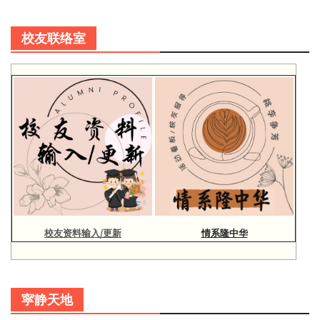
校友联络室
校友资料输入/更新
情系隆中华
寜静天地