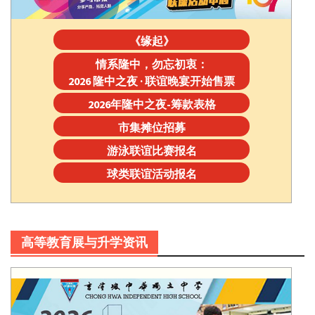
《缘起》
情系隆中，勿忘初衷：
2026 隆中之夜 · 联谊晚宴开始售票
2026年隆中之夜-筹款表格
市集摊位招募
游泳联谊比赛报名
球类联谊活动报名
高等教育展与升学资讯