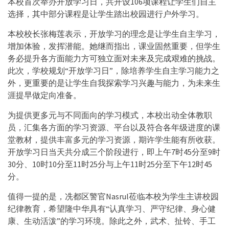
本校首次举办开放学习日，共开设106项课程让学生们自主
选择，其中部分课程是让学生踏出校园进行户外学习。
本校校长张梅莲表示，开放学习的理念是让学生自主学习，
增加体验，发挥潜能。她继而指出，课业固然
重要，但学生
务必提升各方面能力方可独立面对未来及完成艰难的挑战。
此次，学校规划“开放学习日”，除培养学生自主学习能力之
外，更重要的是让学生自我探索学习兴趣与能力，为未来生
涯提早做定向准备。
为提供更多元与不同面向的学习模式，本校出动全体教职
员，汇集各方面的学习资源、平台以及符合各年级进度的课
堂教材，提供丰富多元的学习资源，期许学生能有所收获。
开放学习日当天共分成三个阶段进行，即上午7时45分至9时
30分、10时10分至11时25分与上午11时25分至下午12时45
分。
值得一提的是，冼都区警官Nasrul莅临本校为学生主讲校园
纪律教育，希望隆中华具有“认真学习、严守纪律、身心健
康、生动活泼”的学习环境。除此之外，武术、扯铃、手工