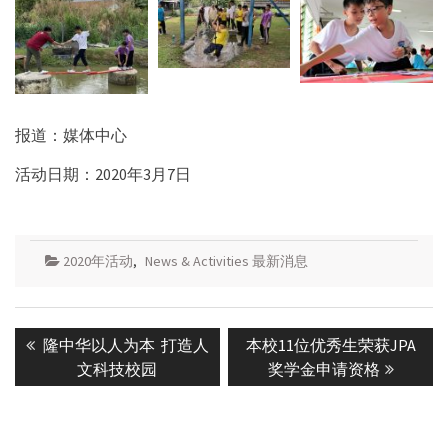
报道：媒体中心
活动日期：2020年3月7日
2020年活动
,
News & Activities 最新消息
Post
Previous
Next
隆中华以人为本 打造人
本校11位优秀生荣获JPA
navigation
post:
post:
文科技校园
奖学金申请资格