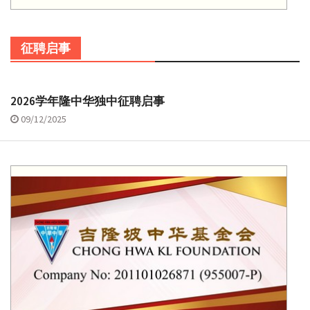
征聘启事
2026学年隆中华独中征聘启事
09/12/2025