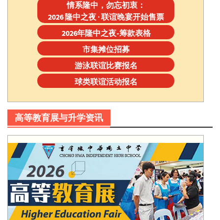
情系隆中，勿忘初衷：
2026 隆中之夜 · 联谊晚宴开始售票
2026年隆中之夜-筹款表格
市集摊位招募
游泳联谊比赛报名
球类联谊活动报名
高等教育展与升学资讯