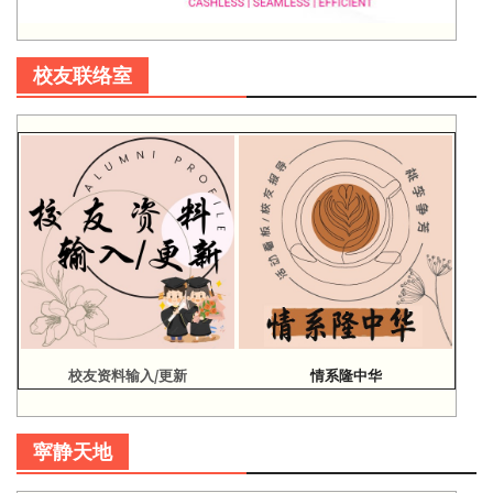
校友联络室
校友资料输入/更新
情系隆中华
寜静天地