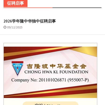
征聘启事
2026学年隆中华独中征聘启事
09/12/2025