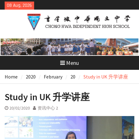
Skip
08 Aug, 2026
to
content
Menu
Home
2020
February
20
Study in UK 升学讲座
Study in UK 升学讲座
20/02/2020
资讯中心 2