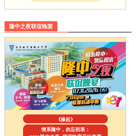
隆中之夜联谊晚宴
《缘起》
情系隆中，勿忘初衷：