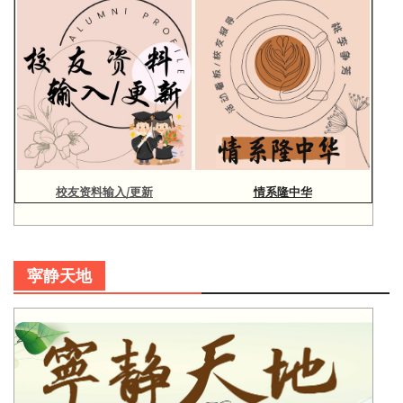
校友资料输入/更新
情系隆中华
寜静天地