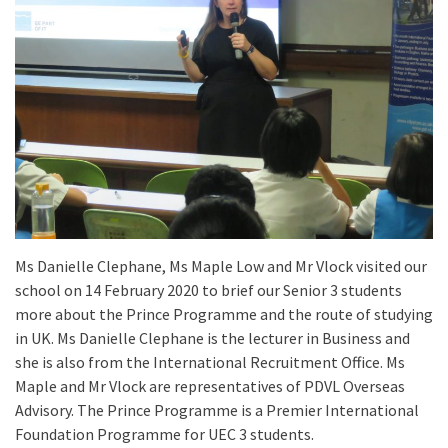
Ms Danielle Clephane, Ms Maple Low and Mr Vlock visited our
school on 14 February 2020 to brief our Senior 3 students
more about the Prince Programme and the route of studying
in UK. Ms Danielle Clephane is the lecturer in Business and
she is also from the International Recruitment Office. Ms
Maple and Mr Vlock are representatives of PDVL Overseas
Advisory. The Prince Programme is a Premier International
Foundation Programme for UEC 3 students.