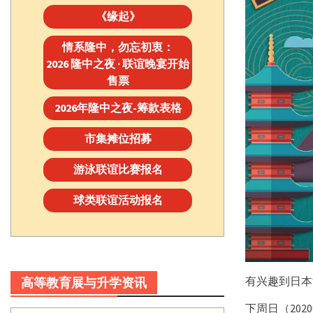
《缘起》
情系隆中，勿忘初衷：
2026 隆中之夜 · 联谊晚宴开始
售票
2026年隆中之夜-筹款表格
市集摊位招募
游泳联谊比赛报名
球类联谊活动报名
有兴趣到日本
高等教育展与升学资讯
下周日（202