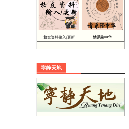
校友资料输入/更新
情系隆中华
寜静天地