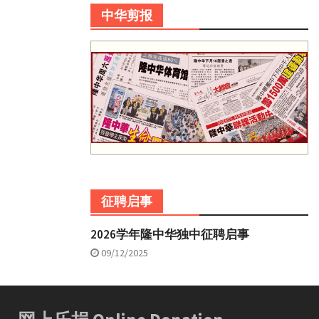
中华剪报
征聘启事
2026学年隆中华独中征聘启事
09/12/2025