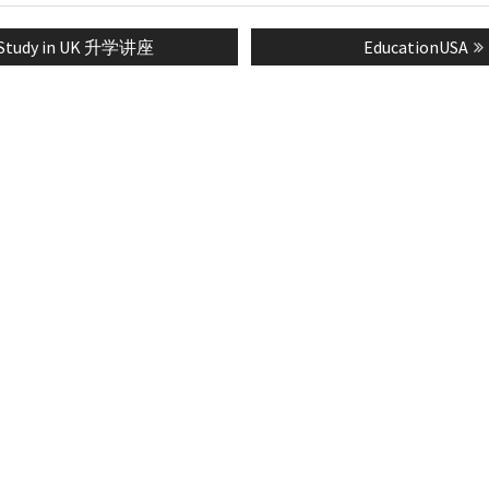
Previous
Next
Study in UK 升学讲座
EducationUSA
n
post:
post: