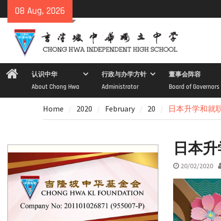
Skip
08 Aug, 2026
to
content
Home
认识中华
行政与办学方针
董事会阵容
About Chong Hwa
Administrator
Board of Governors
Home
2020
February
20
日本升学和就
日本升
20/02/2020