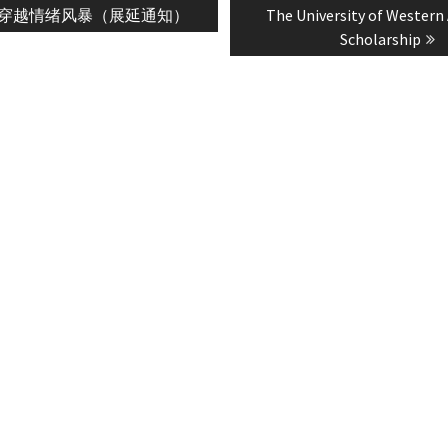
s
Next
穿越情绪风暴（展延通知）
The University of Western 
n
post:
Scholarship