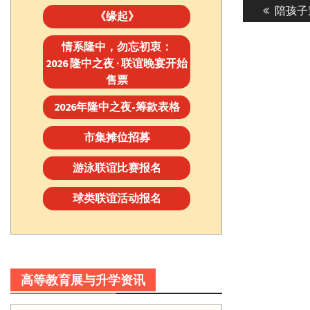
Previou
陪孩子
navigatio
《缘起》
post:
情系隆中，勿忘初衷：
2026 隆中之夜 · 联谊晚宴开始
售票
2026年隆中之夜-筹款表格
市集摊位招募
游泳联谊比赛报名
球类联谊活动报名
高等教育展与升学资讯