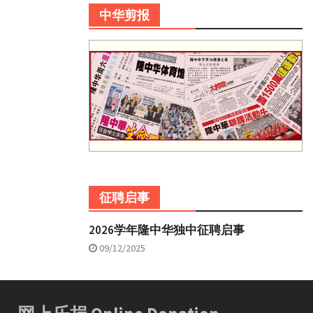
中华剪报
征聘启事
2026学年隆中华独中征聘启事
09/12/2025