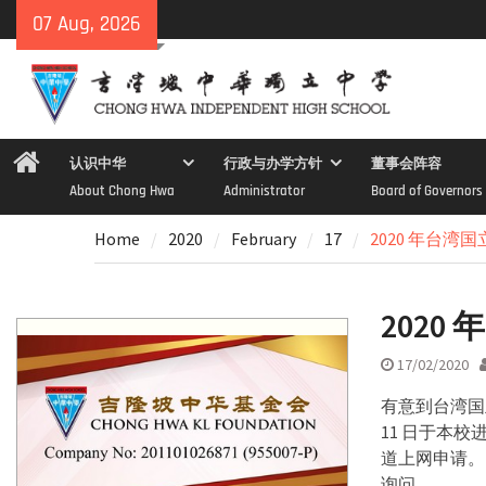
Skip
07 Aug, 2026
to
content
Home
认识中华
行政与办学方针
董事会阵容
About Chong Hwa
Administrator
Board of Governors
Home
2020
February
17
2020 年台
202
17/02/2020
有意到台湾国
11 日于本校
道上网申请。
询问。