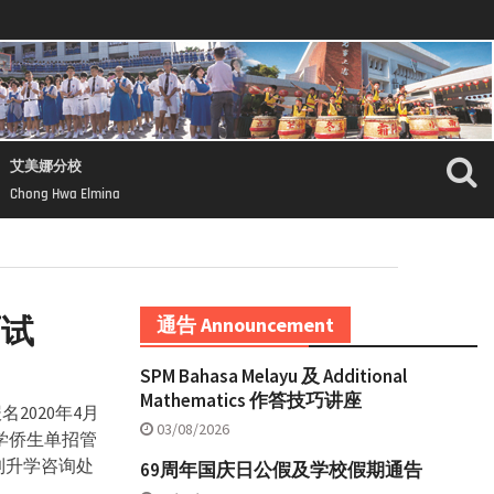
艾美娜分校
Chong Hwa Elmina
面试
通告 Announcement
SPM Bahasa Melayu 及 Additional
Mathematics 作答技巧讲座
2020年4月
03/08/2026
大学侨生单招管
到升学咨询处
69周年国庆日公假及学校假期通告