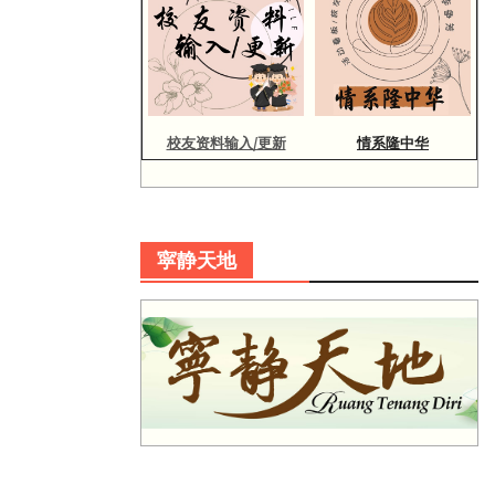
校友资料输入/更新
情系隆中华
寜静天地