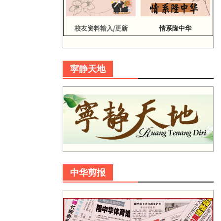
校友资料输入/更新
情系隆中华
寜静天地
中华剪报