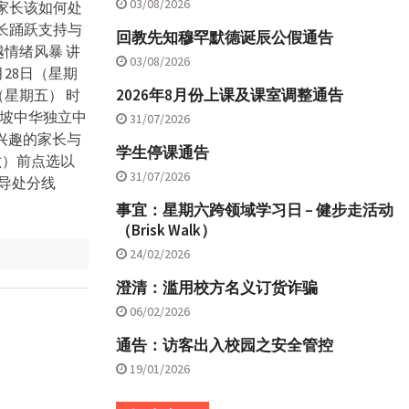
03/08/2026
家长该如何处
长踊跃支持与
回教先知穆罕默德诞辰公假通告
情绪风暴 ‍讲
03/08/2026
月28日（星期
2026年8月份上课及课室调整通告
（星期五） 时
：吉隆坡中华独立中
31/07/2026
有兴趣的家长与
学生停课通告
六）前点选以
31/07/2026
（辅导处分线
事宜：星期六跨领域学习日 – 健步走活动
（Brisk Walk）
24/02/2026
澄清：滥用校方名义订货诈骗
06/02/2026
通告：访客出入校园之安全管控
19/01/2026