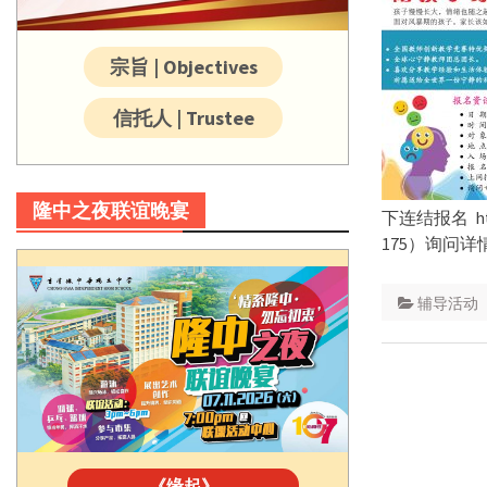
宗旨 | Objectives
信托人 | Trustee
隆中之夜联谊晚宴
下连结报名 htt
175）询问详
辅导活动
《缘起》