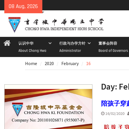
Skip
08 Aug, 2026
to
content
Home
认识中华
行政与办学方针
董事会阵容
About Chong Hwa
Administrator
Board of Governors
Home
2020
February
16
Day:
Fe
陪孩子穿
16/02/2020