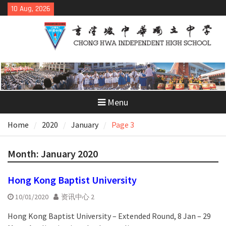
Skip
10 Aug, 2026
to
content
Menu
Home
2020
January
Page 3
Month:
January 2020
Hong Kong Baptist University
10/01/2020
资讯中心 2
Hong Kong Baptist University – Extended Round, 8 Jan – 29