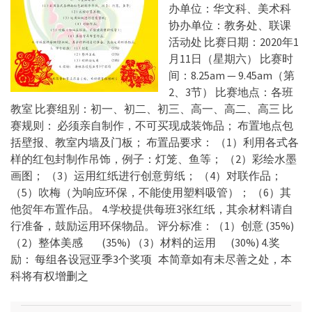
办单位：华文科、美术科
协办单位：教务处、联课
活动处 比赛日期：2020年1
月11日（星期六） 比赛时
间：8.25am — 9.45am（第
2、3节） 比赛地点：各班
教室 比赛组别：初一、初二、初三、高一、高二、高三 比
赛规则： 必须亲自制作，不可买现成装饰品； 布置地点包
括壁报、教室内墙及门板； 布置品要求： （1）利用各式各
样的红包封制作吊饰，例子：灯笼、鱼等； （2）彩绘水墨
画图； （3）运用红纸进行创意剪纸； （4）对联作品；
（5）吹梅（为响应环保，不能使用塑料吸管）； （6）其
他贺年布置作品。 4.学校提供每班3张红纸，其余材料请自
行准备，鼓励运用环保物品。 评分标准：（1）创意 (35%)
（2）整体美感 (35%) （3）材料的运用 (30%) 4.奖
励： 每组各设冠亚季3个奖项 本简章如有未尽善之处，本
科将有权增删之