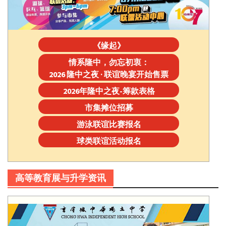
《缘起》
情系隆中，勿忘初衷：
2026 隆中之夜 · 联谊晚宴开始售票
2026年隆中之夜-筹款表格
市集摊位招募
游泳联谊比赛报名
球类联谊活动报名
高等教育展与升学资讯