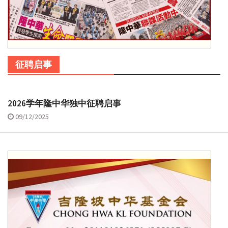
征聘启事
2026学年隆中华独中征聘启事
09/12/2025