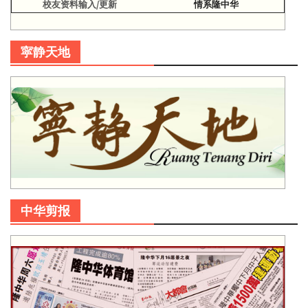
校友资料输入/更新
情系隆中华
寜静天地
中华剪报