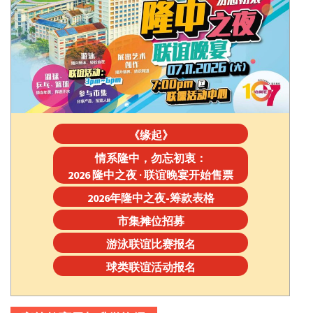
《缘起》
情系隆中，勿忘初衷：
2026 隆中之夜 · 联谊晚宴开始售票
2026年隆中之夜-筹款表格
市集摊位招募
游泳联谊比赛报名
球类联谊活动报名