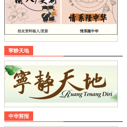
校友资料输入/更新
情系隆中华
寜静天地
中华剪报