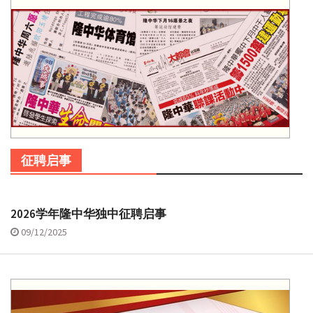
征聘启事
2026学年隆中华独中征聘启事
09/12/2025