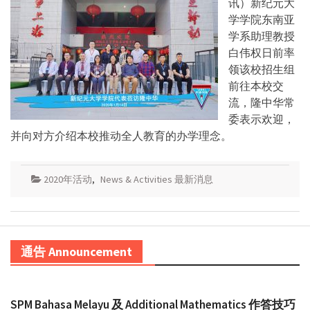
讯）新纪元大
学学院东南亚
学系助理教授
白伟权日前率
领该校招生组
前往本校交
流，隆中华常
委表示欢迎，
并向对方介绍本校推动全人教育的办学理念。
2020年活动
,
News & Activities 最新消息
通告 Announcement
SPM Bahasa Melayu 及 Additional Mathematics 作答技巧