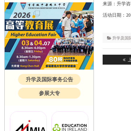
来源：升学咨
活动日期：20
升学及国际事务处 
Post
P
navigatio
p
升学及国际事务公告
参展大专