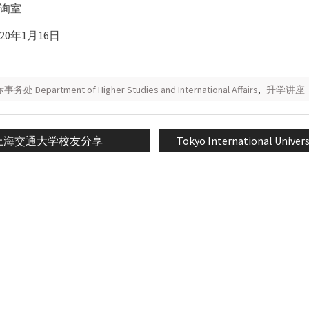
询室
20年1月16日
Department of Higher Studies and International Affairs
,
升学讲座
revious
Next
上海交通大学校友分享
Tokyo International Univers
n
ost:
post: