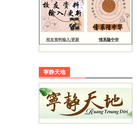
校友资料输入/更新
情系隆中华
寜静天地