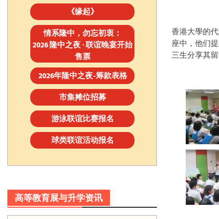
《缘起》
香港大學的代表
情系隆中，勿忘初衷：
座中，他们提
2026 隆中之夜 · 联谊晚宴开始
三生分享其留
售票
2026年隆中之夜-筹款表格
市集摊位招募
游泳联谊比赛报名
球类联谊活动报名
高等教育展与升学资讯