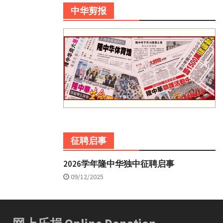
中华剪报
征聘启事
2026学年隆中华独中征聘启事
09/12/2025