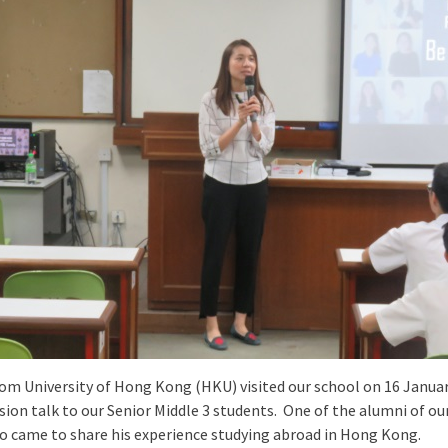
rom University of Hong Kong (HKU) visited our school on 16 Janua
ion talk to our Senior Middle 3 students. One of the alumni of ou
o came to share his experience studying abroad in Hong Kong.