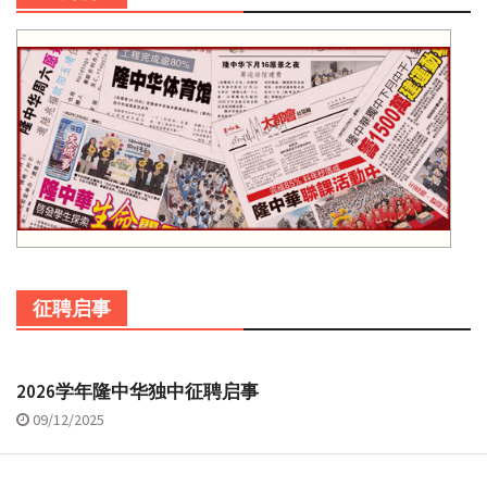
征聘启事
2026学年隆中华独中征聘启事
09/12/2025