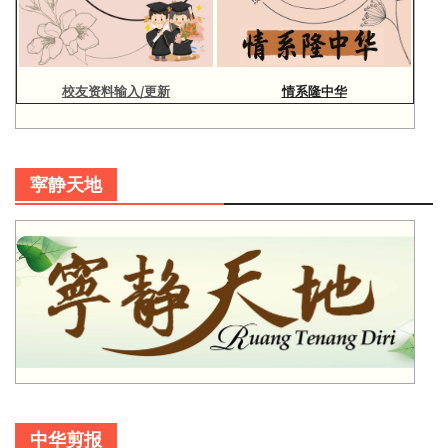
校友资料输入/更新
情系隆中华
寜静天地
中华剪报