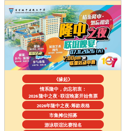
《缘起》
情系隆中，勿忘初衷：
2026 隆中之夜 · 联谊晚宴开始售票
2026年隆中之夜-筹款表格
市集摊位招募
游泳联谊比赛报名