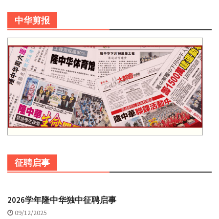
中华剪报
征聘启事
2026学年隆中华独中征聘启事
09/12/2025