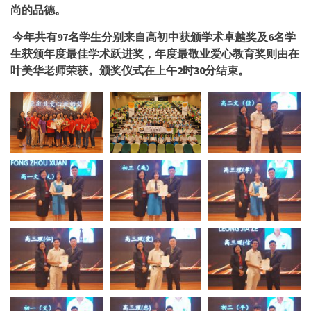
尚的品德。
今年共有
97
名学生分别来自高初中获颁学术卓越奖及
6
名学
生获颁年度最佳学术跃进奖，年度最敬业爱心教育奖则由在
叶美华老师荣获。颁奖仪式在上午
2
时
30
分结束。