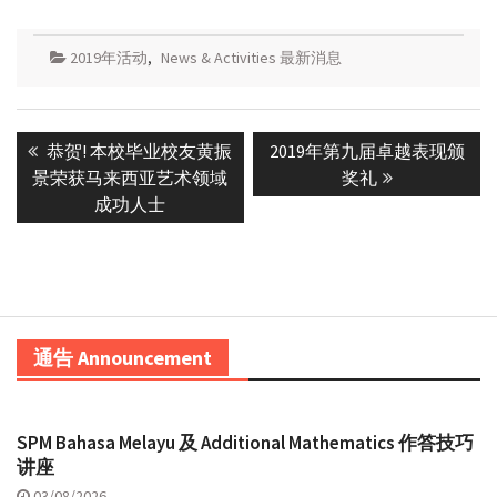
2019年活动
,
News & Activities 最新消息
Post
Previous
Next
恭贺! 本校毕业校友黄振
2019年第九届卓越表现颁
navigation
post:
post:
景荣获马来西亚艺术领域
奖礼
成功人士
通告 Announcement
SPM Bahasa Melayu 及 Additional Mathematics 作答技巧
讲座
03/08/2026