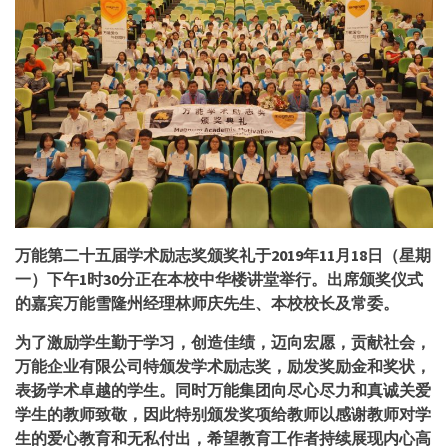
万能第二十五届学术励志奖颁奖礼于
2019
年
11
月
18
日（星期
一）下午
1
时
30
分正在本校中华楼讲堂举行。出席颁奖仪式
的嘉宾万能雪隆州经理林师庆先生、本校校长及常委。
为了激励学生勤于学习，创造佳绩，迈向宏愿，贡献社会，
万能企业有限公司特颁发学术励志奖，励发奖励金和奖状，
表扬学术卓越的学生。同时万能集团向尽心尽力和真诚关爱
学生的教师致敬，因此特别颁发奖项给教师以感谢教师对学
生的爱心教育和无私付出，希望教育工作者持续展现内心高