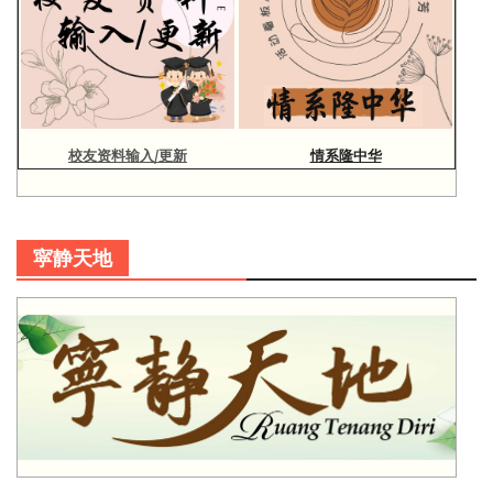
校友资料输入/更新
情系隆中华
寜静天地