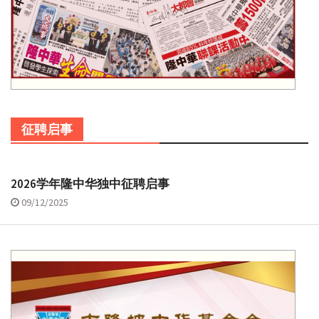
征聘启事
2026学年隆中华独中征聘启事
09/12/2025