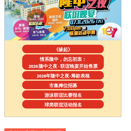
《缘起》
情系隆中，勿忘初衷：
2026 隆中之夜 · 联谊晚宴开始售票
2026年隆中之夜-筹款表格
市集摊位招募
游泳联谊比赛报名
球类联谊活动报名