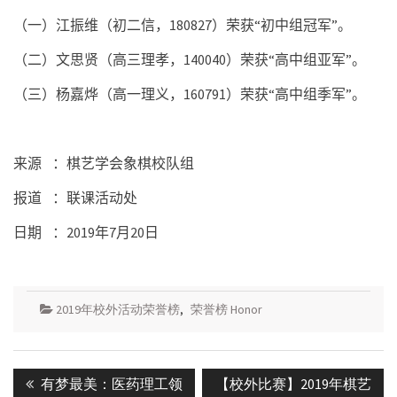
（一）江振维（初二信，
180827
）荣获“初中组冠军”。
（二）文思贤（高三理孝，
140040
）荣获“高中组亚军”。
（三）杨嘉烨（高一理义，
160791
）荣获“高中组季军”。
来源
：棋艺学会象棋校队组
报道
：联课活动处
日期
：
2019
年
7
月
20
日
2019年校外活动荣誉榜
,
荣誉榜 Honor
Post
Previous
Next
有梦最美：医药理工领
【校外比赛】2019年棋艺
navigation