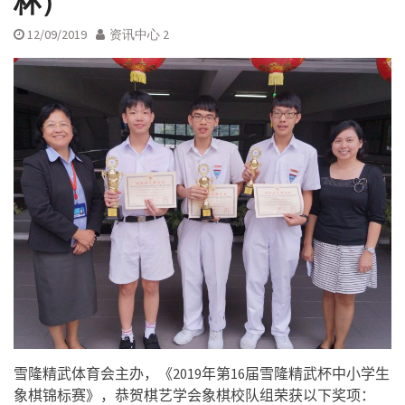
杯）
12/09/2019
资讯中心 2
雪隆精武体育会主办，《
2019
年第
16
届雪隆精武杯中小学生
象
棋锦标赛》，
恭贺棋艺学会象棋校队组荣获以下奖项：