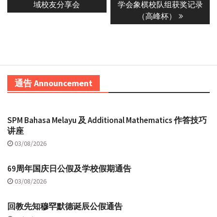
post:
post:
域校友分享会
学会象棋校队组获奖记录
（高峰杯）
通告 Announcement
SPM Bahasa Melayu 及 Additional Mathematics 作答技巧
讲座
03/08/2026
69周年国庆日公假及学校假期通告
03/08/2026
回教先知穆罕默德诞辰公假通告