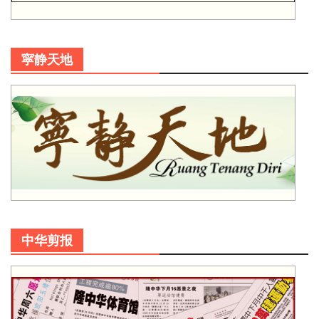
寜静天地
中华剪报