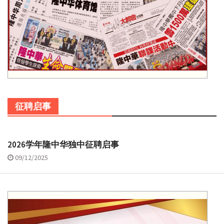
征聘启事
2026学年隆中华独中征聘启事
09/12/2025