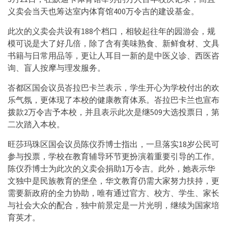
义卖会当天也筹达室内体育馆400万令吉的建设基金。
此次的义卖会共设有188个档口，相较起往年的园游会，规
模可说是大了好几倍，除了含有美味熟食、新鲜食材、文具
书籍与日常用品等，更让人耳目一新的是中医义诊、西医咨
询、盲人按摩与理发服务。
峇都区国会议员峇拉巴卡兰表示，学生开心为学校付出的欢
乐气氛，更体现了本校的健康教育体系。峇拉巴卡兰也宣布
拨款2万令吉予本校，并且表示此次是继509大选投票日，第
二次踏入本校。
旺莎玛珠区国会议员陈仪乔博士指出，一旦落实18岁公民可
参与投票，学校在教育辅导环节更扮演着重要引导的工作。
陈仪乔博士为此次的义卖会捐助1万令吉。此外，她表示华
文独中是民族教育的堡垒，华文教育仍需大家努力扶持，更
需要新政府的全力协助，唯有通过官方、校方、学生、家长
与社会大众的配合，独中前景定是一片光明，继续为国家培
育英才。