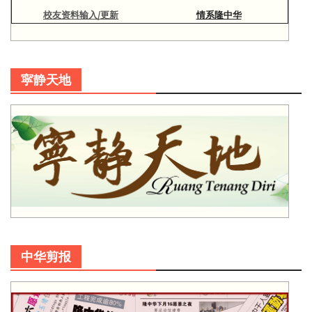
校友资料输入/更新
情系隆中华
寜静天地
中华剪报