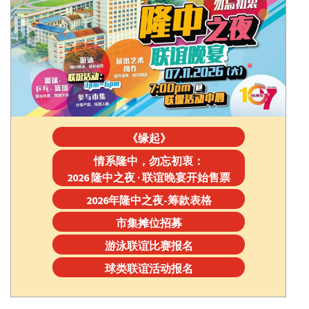
《缘起》
情系隆中，勿忘初衷：
2026 隆中之夜 · 联谊晚宴开始售票
2026年隆中之夜-筹款表格
市集摊位招募
游泳联谊比赛报名
球类联谊活动报名