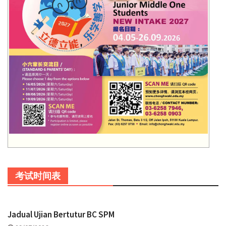
考试时间表
Jadual Ujian Bertutur BC SPM