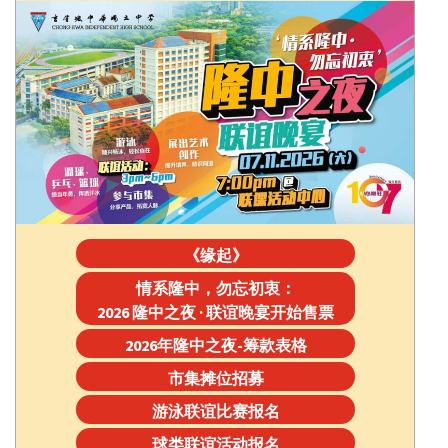
《缘起》
情系隆中，勿忘初衷：
2026 隆中之夜 · 联谊晚宴开始售票
2026年隆中之夜-筹款表格
市集摊位招募
游泳联谊比赛报名
球类联谊活动报名