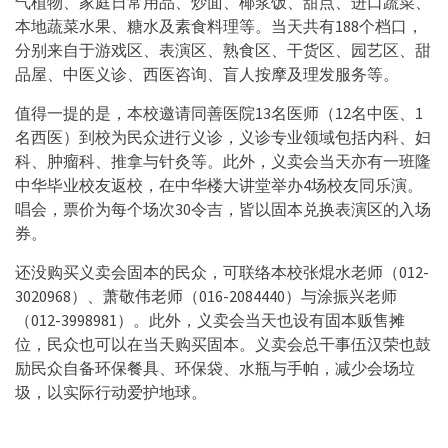
气植物、家庭日常用品、炒面、椰浆饭、甜点、进口蔬菜、
本地蔬菜水果、糖水及素食料理等。当天共有188个档口，
分别来自于游戏区、表演区、熟食区、干货区、园艺区、甜
品屋、中医义诊、西医咨询、盲人按摩及理发服务等。
值得一提的是，本校邀请同善医院13名医师（12名中医、1
名西医）到校为民众进行义诊，义诊专业领域包括内科、妇
科、肿瘤科、推拿与针灸等。此外，义卖会当天亦有一班隆
中华毕业校友返校，在中华楼大讲堂举办4场校友同乐演。
唱会，票价为每个场次30令吉，皆以固本兑换表演区的入场
券。
还没购买义卖会固本的民众，可联络本校张焜水老师（012-
3020968）、萧敬伟老师（016-2084440）与涂振兴老师
（012-3998981）。此外，义卖会当天也设有固本贩售摊
位，民众也可以在当天购买固本。义卖会总干事伍汉荣也鼓
励民众自备环保餐具、环保袋、水瓶与手帕，减少会场垃
圾，以实际行动爱护地球。