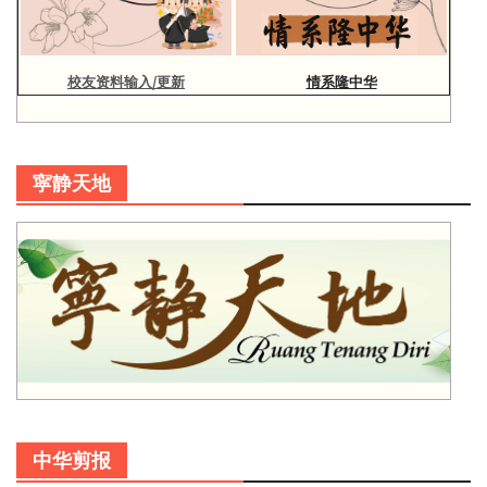
校友资料输入/更新
情系隆中华
寜静天地
中华剪报