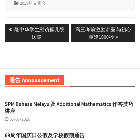
2019年义卖会
Post
Previous
Next
隆中华学生慰访孤儿院
高三考前激励讲座 与初心
navigation
post:
post:
送暖
重逢1800秒
通告 Announcement
SPM Bahasa Melayu 及 Additional Mathematics 作答技巧
讲座
03/08/2026
69周年国庆日公假及学校假期通告