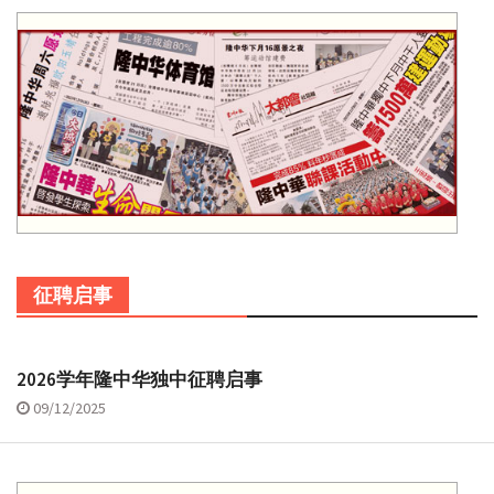
征聘启事
2026学年隆中华独中征聘启事
09/12/2025