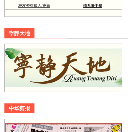
校友资料输入/更新
情系隆中华
寜静天地
中华剪报