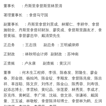
董事长 ：丹斯里拿督斯里林景清
署理董事长 ：拿督马守国
副董事长 ：丹斯里拿督刘景成、林耀仁、李耕华、拿督
施朝全、丹斯里拿督邱财加、廖奕成、拿督斯里颜友才、拿
督黄福、拿督廖忠华、戴清荣先生
正总务 ：王志强 副总务 ：王明威律师
正财政 ：林秋明会计师 副财政 ：苏坤南
正查账 ：卢永康 副查账 ：黄汉川
董事 ：何木生工程师、李强、陈春发、郭隆生、廖金
春、郑金德、杨灿鸿、陈金锭、李顺发、拿督陈兆俊、陈吉
祥、辜连聪、陈文庆、刘伟才、陈金山、陈秀蓉、刘寿强、
赵添志博士、李雲楨、黄纪晶、张莲爱、林秀英、李成才、
苏克伟、黄树廷、李广湖、沈福、曾文添、张谦裕、戴国
量、王玉诚、林敬蛟、拿督陈泽却博士、拿督林为鹤、丘润