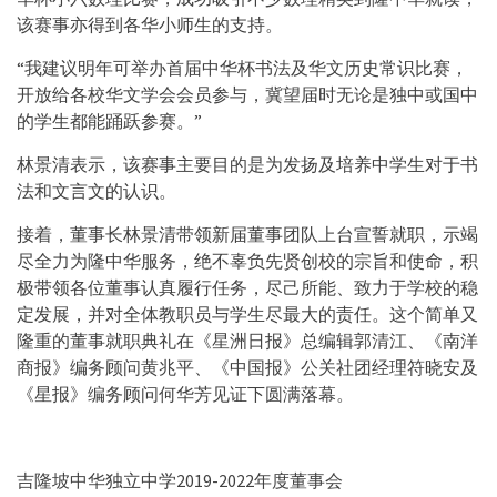
该赛事亦得到各华小师生的支持。
“我建议明年可举办首届中华杯书法及华文历史常识比赛，
开放给各校华文学会会员参与，冀望届时无论是独中或国中
的学生都能踊跃参赛。”
林景清表示，该赛事主要目的是为发扬及培养中学生对于书
法和文言文的认识。
接着，董事长林景清带领新届董事团队上台宣誓就职，示竭
尽全力为隆中华服务，绝不辜负先贤创校的宗旨和使命，积
极带领各位董事认真履行任务，尽己所能、致力于学校的稳
定发展，并对全体教职员与学生尽最大的责任。这个简单又
隆重的董事就职典礼在《星洲日报》总编辑郭清江、《南洋
商报》编务顾问黄兆平、《中国报》公关社团经理符晓安及
《星报》编务顾问何华芳见证下圆满落幕。
吉隆坡中华独立中学2019-2022年度董事会