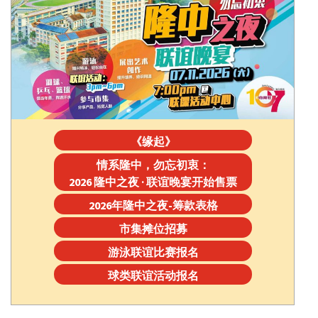
《缘起》
情系隆中，勿忘初衷：
2026 隆中之夜 · 联谊晚宴开始售票
2026年隆中之夜-筹款表格
市集摊位招募
游泳联谊比赛报名
球类联谊活动报名