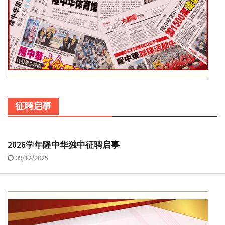
征聘启事
2026学年隆中华独中征聘启事
09/12/2025