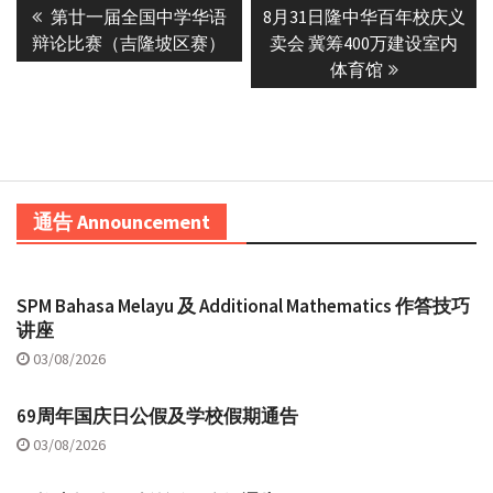
Previous
Next
第廿一届全国中学华语
8月31日隆中华百年校庆义
navigation
post:
post:
辩论比赛（吉隆坡区赛）
卖会 冀筹400万建设室内
体育馆
通告 Announcement
SPM Bahasa Melayu 及 Additional Mathematics 作答技巧
讲座
03/08/2026
69周年国庆日公假及学校假期通告
03/08/2026