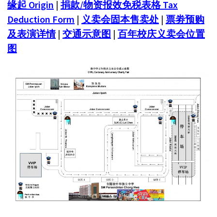
缘起 Origin
|
捐款/物资报效免税表格 Tax
Deduction Form
|
义卖会固本售卖处
|
票劵预购
及表演详情
|
交通示意图
|
百年校庆义卖会位置
图