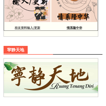
校友资料输入/更新
情系隆中华
寜静天地