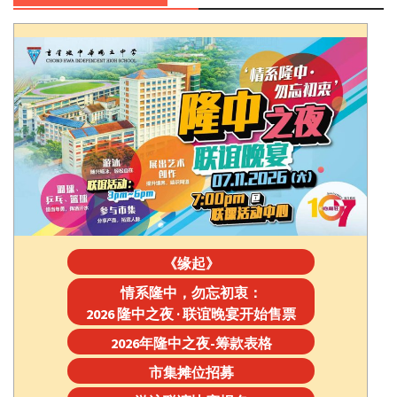
《缘起》
情系隆中，勿忘初衷：
2026 隆中之夜 · 联谊晚宴开始售票
2026年隆中之夜-筹款表格
市集摊位招募