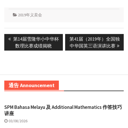
2019年义卖会
Post
Previous
Next
第14届雪隆华小中华杯
第41届（2019年）全国独
navigation
post:
post:
数理比赛成绩揭晓
中华国英三语演讲比赛
通告 Announcement
SPM Bahasa Melayu 及 Additional Mathematics 作答技巧
讲座
03/08/2026