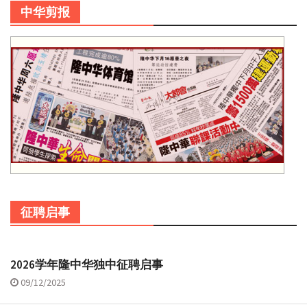
中华剪报
征聘启事
2026学年隆中华独中征聘启事
09/12/2025