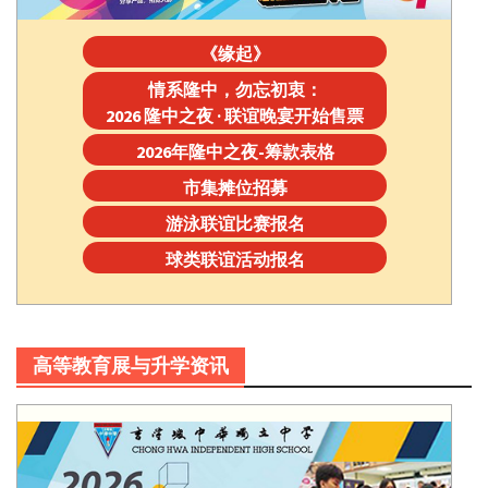
《缘起》
情系隆中，勿忘初衷：
2026 隆中之夜 · 联谊晚宴开始售票
2026年隆中之夜-筹款表格
市集摊位招募
游泳联谊比赛报名
球类联谊活动报名
高等教育展与升学资讯