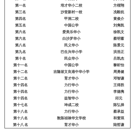
第一名
培才华小二校
方楷翔
第三名
沙登新村一校
冼毅杭
第四名
甲洞二校
黄俊介
第五名
中国公学
刘隽凯
第六名
爱美乐华小
徐凯文
第六名
白沙罗华小
蔡明蓄
第八名
民义华小
陈景元
第九名
巴生兴华小学
洪浩正
第
十
名
民众华小
吕凯杰
第十一名
中国公学
黎昕怡
第十二名
吉隆坡文良港中华小学
周勇健
第十二名
育才华小
邓智谦
第十四名
力行华小
王得胜
第十四名
力行华小
李德隽
第十四名
益智华小
邱元
第十七名
坤成二校
陈弘择
第十八名
力行华小
蔡承益
第十八名
敦陈祯禄华文学校
和萱琪
第十八 名
育才华小
陆哲谦