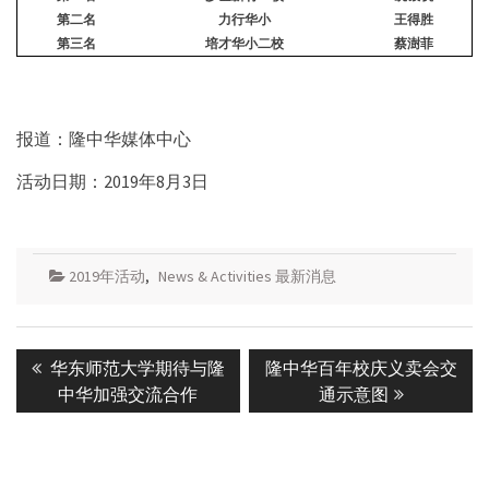
第二名
力行华小
王得胜
第三名
培才华小二校
蔡澍菲
报道：隆中华媒体中心
活动日期：2019年8月3日
2019年活动
,
News & Activities 最新消息
Post
Previous
Next
华东师范大学期待与隆
隆中华百年校庆义卖会交
navigation
post:
post:
中华加强交流合作
通示意图