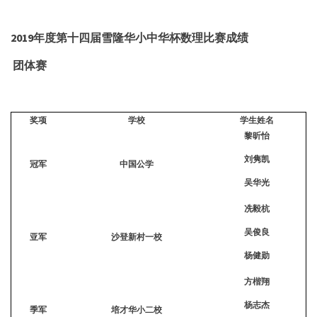
2019年度
第十四届雪隆华小中华杯数理比赛成绩
团体赛
奖项
学校
学生姓名
黎昕怡
刘隽凯
冠军
中国公学
吴华光
冼毅杭
吴俊良
亚军
沙登新村一校
杨健勋
方楷翔
杨志杰
季军
培才华小二校