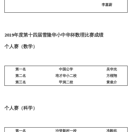
李嘉蔚
2019年度
第十四届雪隆华小中华杯数理比赛成绩
个人赛（数学）
第一名
中国公学
吴华光
第二名
培才华小二校
方楷翔
第三名
甲洞二校
黄俊介
个人赛（科学）
第一名
沙登新村一校
冼毅杭