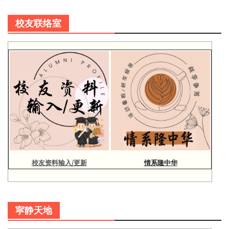
校友联络室
校友资料输入/更新
情系隆中华
寜静天地