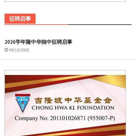
征聘启事
2026学年隆中华独中征聘启事
09/12/2025