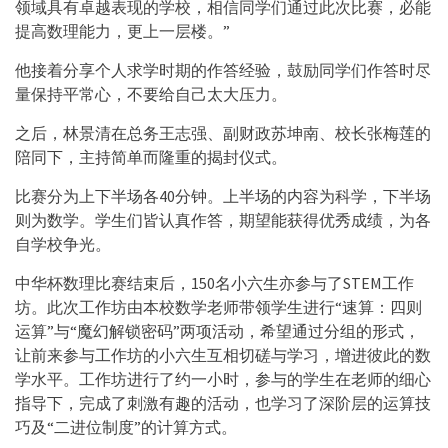
领域具有卓越表现的学校，相信同学们通过此次比赛，必能
提高数理能力，更上一层楼。”
他接着分享个人求学时期的作答经验，鼓励同学们作答时尽
量保持平常心，不要给自己太大压力。
之后，林景清在总务王志强、副财政苏坤南、校长张梅莲的
陪同下，主持简单而隆重的揭封仪式。
比赛分为上下半场各40分钟。上半场的内容为科学，下半场
则为数学。学生们皆认真作答，期望能获得优秀成绩，为各
自学校争光。
中华杯数理比赛结束后，150名小六生亦参与了STEM工作
坊。此次工作坊由本校数学老师带领学生进行“速算：四则
运算”与“魔幻解锁密码”两项活动，希望通过分组的形式，
让前来参与工作坊的小六生互相切磋与学习，增进彼此的数
学水平。工作坊进行了约一小时，参与的学生在老师的细心
指导下，完成了刺激有趣的活动，也学习了深阶层的运算技
巧及“二进位制度”的计算方式。