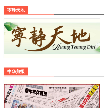
寜静天地
中华剪报