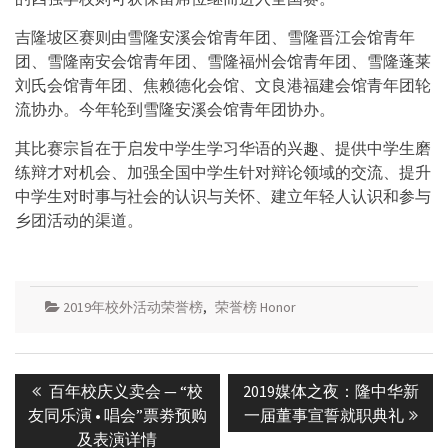
吉隆坡区赛则由雪隆安溪会馆青年团、雪隆晋江会馆青年
团、雪隆南安会馆青年团、雪隆福州会馆青年团、雪隆蓬莱
刘氏会馆青年团、焦赖德化会馆、文良港福建会馆青年团轮
流协办。今年轮到雪隆安溪会馆青年团协办。
其比赛宗旨在于启发中学生学习华语的兴趣、提供中学生磨
练辩才对机会、加强全国中学生针对辩论领域的交流、提升
中学生对时事与社会的认识与关怀、建立年轻人认识和参与
乡团活动的渠道。
2019年校外活动荣誉榜
,
荣誉榜 Honor
Post
Previous
Next
百年校庆义卖会 — “校
2019媒体之夜：隆中华新
navigation
post:
post:
友同乐演 • 唱会”票劵预购
一届董事宣誓就职典礼
及表演详情