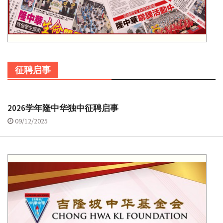
征聘启事
2026学年隆中华独中征聘启事
09/12/2025