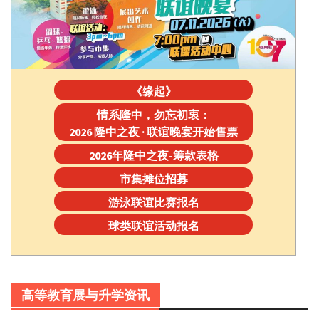
《缘起》
情系隆中，勿忘初衷：
2026 隆中之夜 · 联谊晚宴开始售票
2026年隆中之夜-筹款表格
市集摊位招募
游泳联谊比赛报名
球类联谊活动报名
高等教育展与升学资讯