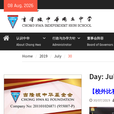
Skip
08 Aug, 2026
to
content
Home
认识中华
行政与办学方针
董事会阵容
About Chong Hwa
Administrator
Board of Governors
Home
2019
July
30
Day:
Ju
【校外比
30/07/2019