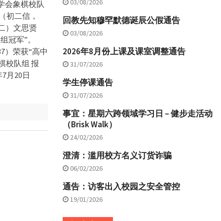
03/08/2026
学会象棋校队
维（初二信，
回教先知穆罕默德诞辰公假通告
（二）文思贤
03/08/2026
中组冠军”。
2026年8月份上课及课室调整通告
37）荣获“高中
棋校队组 报
31/07/2026
7月20日
学生停课通告
31/07/2026
事宜：星期六跨领域学习日 – 健步走活动
（Brisk Walk）
24/02/2026
澄清：滥用校方名义订货诈骗
06/02/2026
通告：访客出入校园之安全管控
19/01/2026