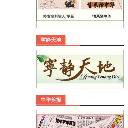
校友资料输入/更新
情系隆中华
寜静天地
中华剪报