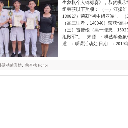
生象棋个人锦标赛》，恭贺棋艺
组荣获以下奖项： （一）江振
180827）荣获“初中组亚军”。 
（高三理孝，140040）荣获“高
（三）雷捷竣（高一理忠，1602
组殿军”。 来源 ：棋艺学会象
道 ：联课活动处 日期 ：2019年
校外活动荣誉榜
,
荣誉榜 Honor