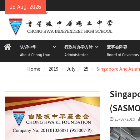
Skip
08 Aug, 2026
to
content
Home
认识中华
行政与办学方针
董事会阵容
About Chong Hwa
Administrator
Board of Governors
Home
2019
July
25
Singapore And Asi
Singap
(SAS
25/07/2019