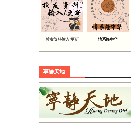
校友资料输入/更新
情系隆中华
寜静天地