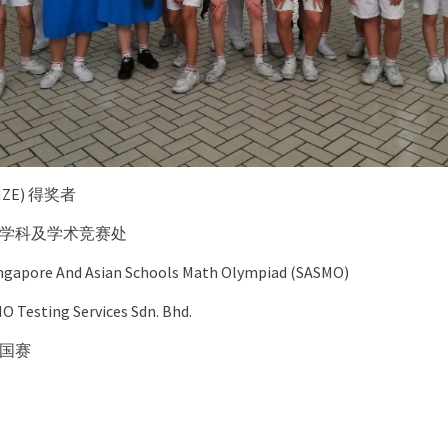
NZE) 得奖者
学科及学术竞赛处
ore And Asian Schools Math Olympiad (SASMO)
sting Services Sdn. Bhd.
国赛