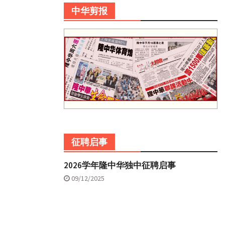
中华剪报
征聘启事
2026学年隆中华独中征聘启事
09/12/2025