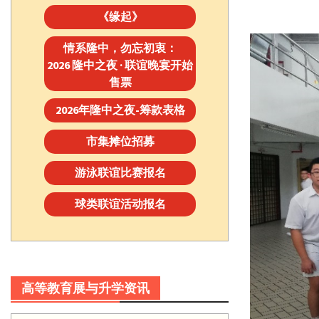
《缘起》
情系隆中，勿忘初衷：
2026 隆中之夜 · 联谊晚宴开始
售票
2026年隆中之夜-筹款表格
市集摊位招募
游泳联谊比赛报名
球类联谊活动报名
高等教育展与升学资讯