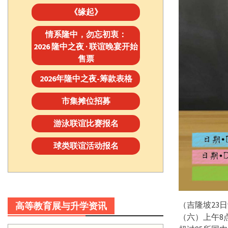
《缘起》
情系隆中，勿忘初衷：
2026 隆中之夜 · 联谊晚宴开始
售票
2026年隆中之夜-筹款表格
市集摊位招募
游泳联谊比赛报名
球类联谊活动报名
（吉隆坡23
高等教育展与升学资讯
（六）上午8