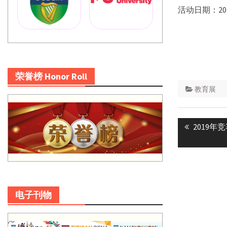
活动日期：20
荣誉榜 Honor Roll
教育展
Post
Previous
2019
navigatio
post:
电子刊物