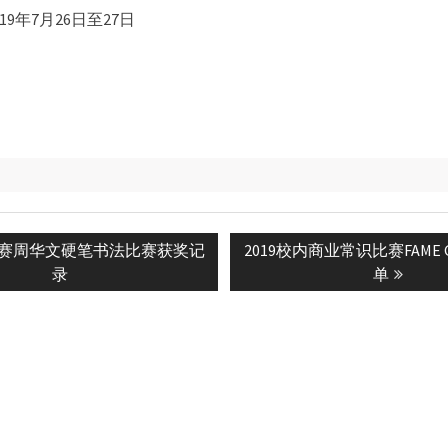
19年7月26日至27日
Next
年竞赛周华文硬笔书法比赛获奖记
2019校内商业常识比赛FAME 
n
post:
录
单