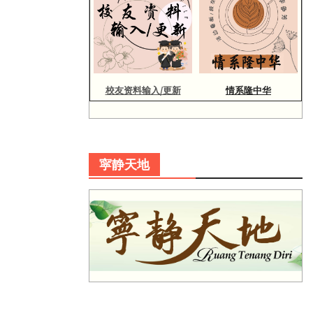
校友资料输入/更新
情系隆中华
寜静天地