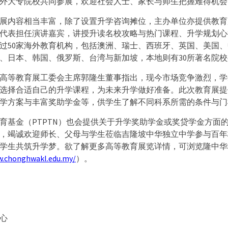
内外大专院校共同参展，欢迎社会人士、家长与师生把握难得机
展内容相当丰富，除了设置升学咨询摊位，主办单位亦提供教育
代表担任演讲嘉宾，讲授升读名校攻略与热门课程、升学规划心
过50家海外教育机构，包括澳洲、瑞士、西班牙、英国、美国
、日本、韩国、俄罗斯、台湾与新加坡，本地则有30所著名院
中华高等教育展工委会主席郭隆生董事指出，现今市场竞争激烈，
选择合适自己的升学课程，为未来升学做好准备。此次教育展提
学方案与丰富奖助学金等，供学生了解不同科系所需的条件与门
育基金（PTPTN）也会提供关于升学奖助学金或奖贷学金方面
，竭诚欢迎师长、父母与学生莅临吉隆坡中华独立中学参与百年
学生共筑升学梦。欲了解更多高等教育展览详情，可浏览隆中华
w.chonghwakl.edu.my/
）。
心