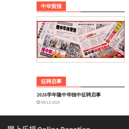
中华剪报
征聘启事
2026学年隆中华独中征聘启事
09/12/2025