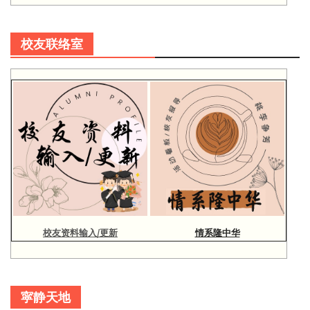
校友联络室
校友资料输入/更新
情系隆中华
寜静天地