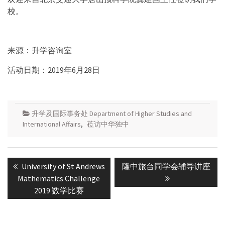
校。
来源：升学咨询室
活动日期：2019年6月28日
升学及国际事务处 Department of Higher Studies and
International Affairs
,
莅访中华独中
Post
Previous
Next
University of St Andrews
隆中旅台同学会辅导讲座
navigation
post:
post:
Mathematics Challenge
2019 数学比赛