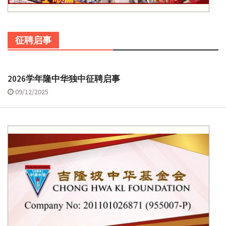
征聘启事
2026学年隆中华独中征聘启事
09/12/2025