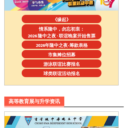
《缘起》
情系隆中，勿忘初衷：
2026 隆中之夜 · 联谊晚宴开始售票
2026年隆中之夜-筹款表格
市集摊位招募
游泳联谊比赛报名
球类联谊活动报名
高等教育展与升学资讯