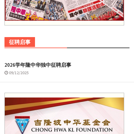
征聘启事
2026学年隆中华独中征聘启事
09/12/2025