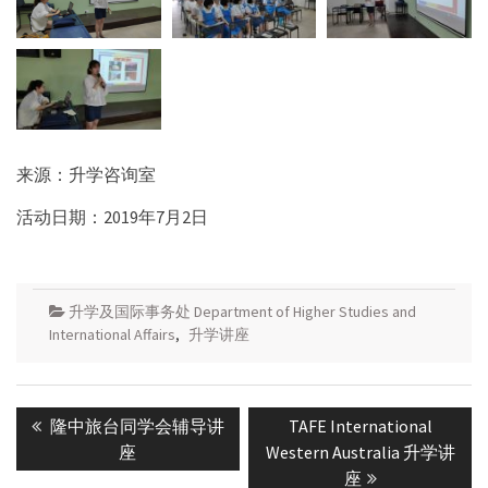
来源：升学咨询室
活动日期：2019年7月2日
升学及国际事务处 Department of Higher Studies and
International Affairs
,
升学讲座
Post
Previous
Next
隆中旅台同学会辅导讲
TAFE International
navigation
post:
post:
座
Western Australia 升学讲
座