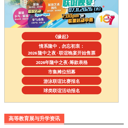
《缘起》
情系隆中，勿忘初衷：
2026 隆中之夜 · 联谊晚宴开始售票
2026年隆中之夜-筹款表格
市集摊位招募
游泳联谊比赛报名
球类联谊活动报名
高等教育展与升学资讯