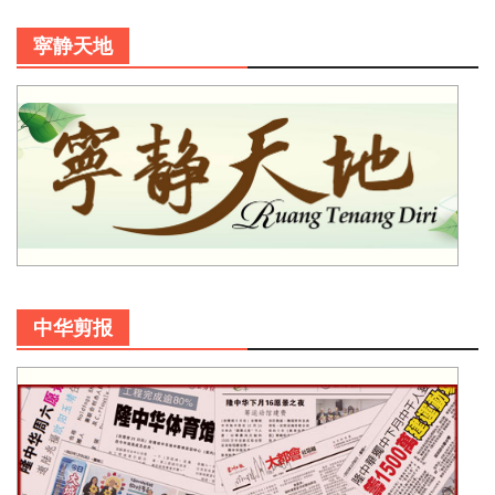
寜静天地
中华剪报