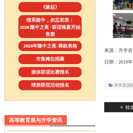
《缘起》
情系隆中，勿忘初衷：
2026 隆中之夜 · 联谊晚宴开始
售票
2026年隆中之夜-筹款表格
来源：升学咨
市集摊位招募
日期：2019年
游泳联谊比赛报名
球类联谊活动报名
升学及国际事务处 
Post
Pre
校
navigatio
pos
高等教育展与升学资讯