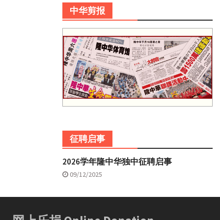
中华剪报
征聘启事
2026学年隆中华独中征聘启事
09/12/2025