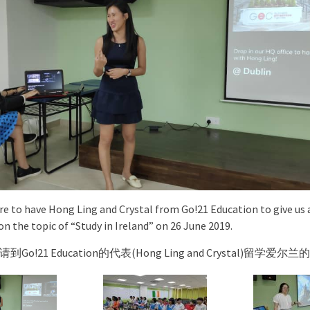
ure to have Hong Ling and Crystal from Go!21 Education to give us 
n the topic of “Study in Ireland” on 26 June 2019.
o!21 Education的代表(Hong Ling and Crystal)留学爱