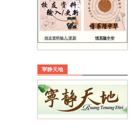
校友资料输入/更新
情系隆中华
寜静天地