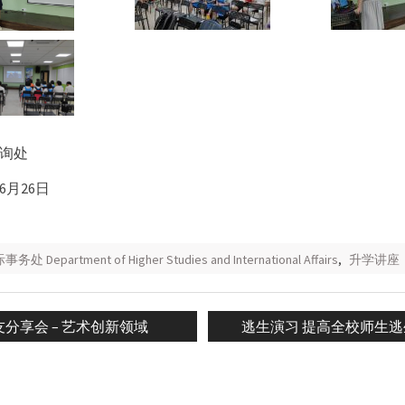
询处
6月26日
Department of Higher Studies and International Affairs
,
升学讲座
vious
Next
友分享会 – 艺术创新领域
逃生演习 提高全校师生
n
t:
post: