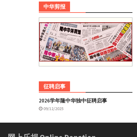
中华剪报
征聘启事
2026学年隆中华独中征聘启事
09/12/2025