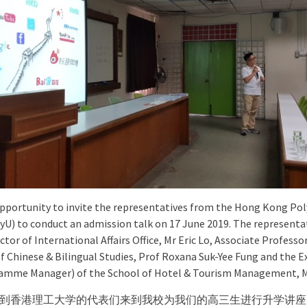
 opportunity to invite the representatives from the Hong Kong Po
yU) to conduct an admission talk on 17 June 2019. The representa
ctor of International Affairs Office, Mr Eric Lo, Associate Professo
 Chinese & Bilingual Studies, Prof Roxana Suk-Yee Fung and the E
ramme Manager) of the School of Hotel & Tourism Management, Mr
到香港理工大学的代表们来到我校为我们的高三生进行升学讲座