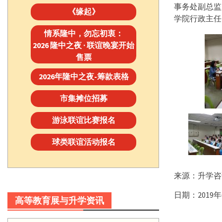
事务处副总监
《缘起》
学院行政主任
情系隆中，勿忘初衷：
2026 隆中之夜 · 联谊晚宴开始
售票
2026年隆中之夜-筹款表格
市集摊位招募
游泳联谊比赛报名
球类联谊活动报名
来源：升学咨
日期：2019年
高等教育展与升学资讯