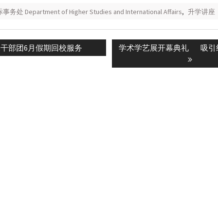
Department of Higher Studies and International Affairs
,
升学讲座
ious
Next
干部团6月假期回校服务
学术学艺展开幕典礼 吸引
n
:
post: