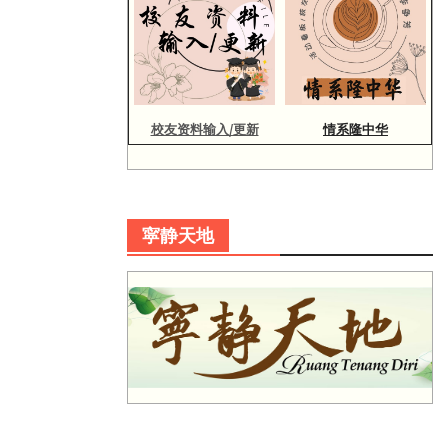
校友资料输入/更新
情系隆中华
寜静天地