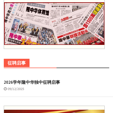
征聘启事
2026学年隆中华独中征聘启事
09/12/2025