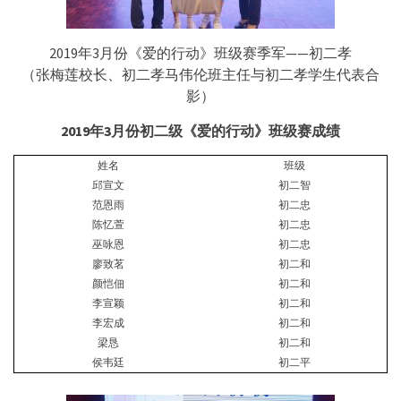
2019年3月份《爱的行动》班级赛季军——初二孝
（张梅莲校长、初二孝马伟伦班主任与初二孝学生代表合
影）
2019
年
3
月份初二级《爱的行动》班级赛成绩
姓名
班级
邱宣文
初二智
范恩雨
初二忠
陈忆萱
初二忠
巫咏恩
初二忠
廖致茗
初二和
颜恺佃
初二和
李宣颖
初二和
李宏成
初二和
梁恳
初二和
侯韦廷
初二平