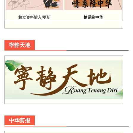
校友资料输入/更新
情系隆中华
寜静天地
中华剪报