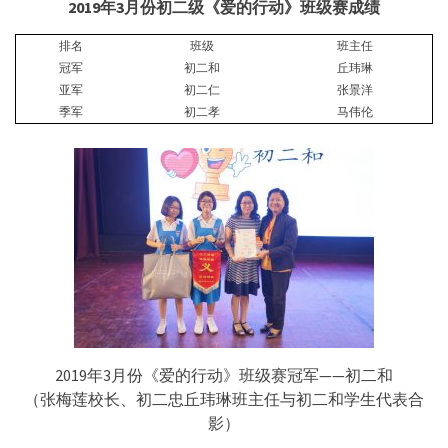
2019
年
3
月份初二级《爱的行动》班级赛成绩
排名
班级
班主任
冠军
初二和
丘玮琳
亚军
初二仁
张景洋
季军
初二孝
马伟伦
2019年3月份《爱的行动》班级赛冠军——初二和
（张梅莲校长、初二忠丘玮琳班主任与初二和学生代表合
影）