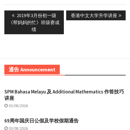
Post
Previous
Next
2019年3月份初一级
香港中文大学升学讲座
navigation
post:
post:
《帮妈妈的忙》班级赛成
绩
通告 Announcement
SPM Bahasa Melayu 及 Additional Mathematics 作答技巧
讲座
03/08/2026
69周年国庆日公假及学校假期通告
03/08/2026