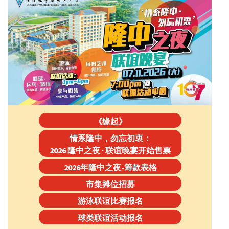
《缘起》
情系隆中，勿忘初衷：
2026 隆中之夜 · 联谊晚宴开始售票
2026年隆中之夜-筹款表格
市集摊位招募
游泳联谊比赛报名
球类联谊活动报名