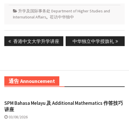
升学及国际事务处 Department of Higher Studies and
International Affairs
,
莅访中华独中
Post
Previous
Next
香港中文大学升学讲座
中华独立中学授旗礼
navigation
post:
post:
通告 Announcement
SPM Bahasa Melayu 及 Additional Mathematics 作答技巧
讲座
03/08/2026