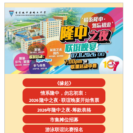
《缘起》
情系隆中，勿忘初衷：
2026 隆中之夜 · 联谊晚宴开始售票
2026年隆中之夜-筹款表格
市集摊位招募
游泳联谊比赛报名