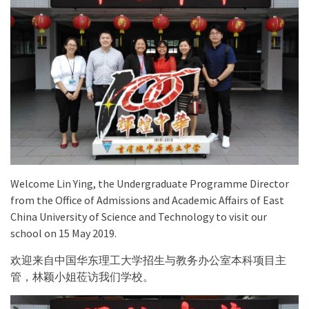
Welcome Lin Ying, the Undergraduate Programme Director
from the Office of Admissions and Academic Affairs of East
China University of Science and Technology to visit our
school on 15 May 2019.
欢迎来自中国华东理工大学招生与教务办公室本科项目主
管，林颖小姐莅访我们学校。