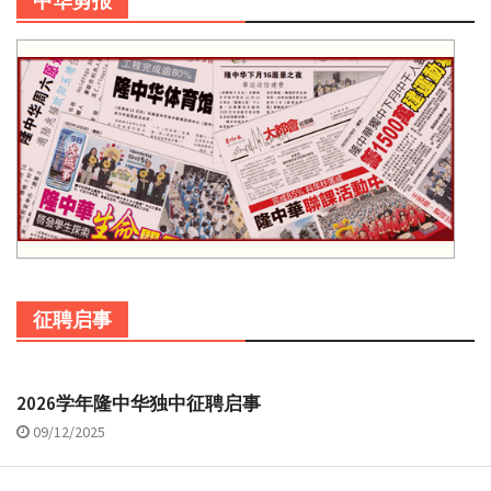
中华剪报
征聘启事
2026学年隆中华独中征聘启事
09/12/2025