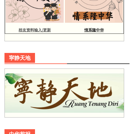
校友资料输入/更新
情系隆中华
寜静天地