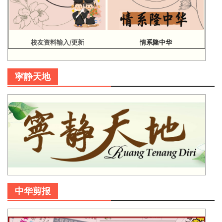
校友资料输入/更新
情系隆中华
寜静天地
中华剪报