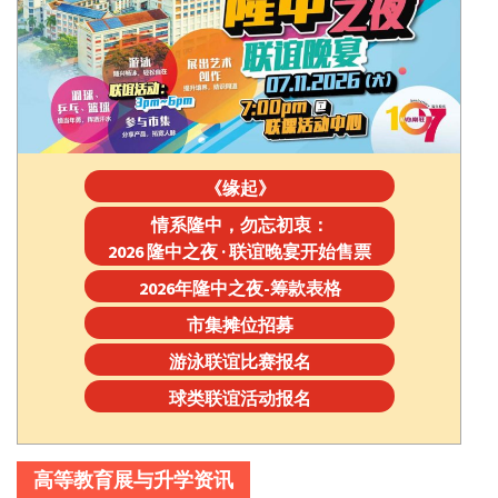
《缘起》
情系隆中，勿忘初衷：
2026 隆中之夜 · 联谊晚宴开始售票
2026年隆中之夜-筹款表格
市集摊位招募
游泳联谊比赛报名
球类联谊活动报名
高等教育展与升学资讯