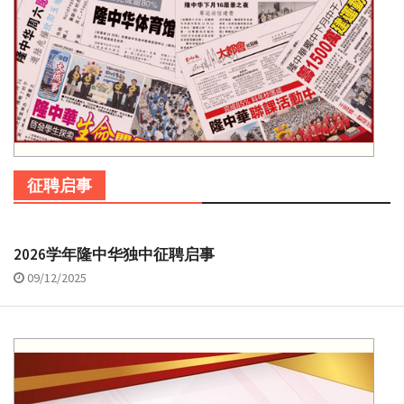
征聘启事
2026学年隆中华独中征聘启事
09/12/2025