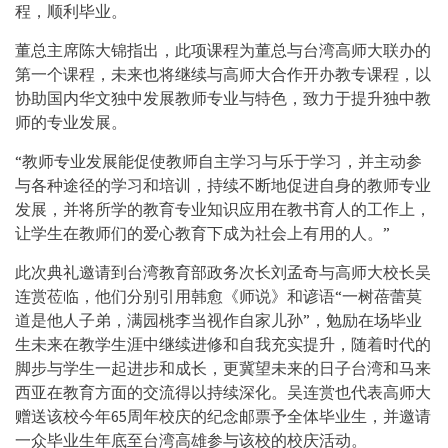
程，顺利毕业。
董总主席陈大锦指出，此项课程为董总与台湾高师大联办的
第一个课程，未来也将继续与高师大合作开办教专课程，以
协助国内华文独中发展教师专业与特色，致力于提升独中教
师的专业发展。
“教师专业发展能促使教师自主学习与乐于学习，并主动参
与各种途径的学习和培训，持续不断地促进自身的教师专业
发展，并将所学的教育专业知识应用在教书育人的工作上，
让学生在教师们的爱心教育下成为社会上有用的人。”
此次典礼邀请到台湾教育部政务次长刘孟奇与高师大校长吴
连赏莅临，他们分别引用韩愈《师说》和谚语“一树蓓蕾莫
道是他人子弟，满园桃李当视作自家儿孙”，勉励在场毕业
生未来在教学生涯中继续进修和自我充实提升，随着时代的
脚步与学生一起进步和成长，更冀望未来的日子台湾和马来
西亚在教育方面的交流得以持续深化。吴连赏也代表高师大
赠送该校今年65周年校庆的纪念邮票予全体毕业生，并邀请
一众毕业生年底至台湾高雄参与该校的校庆活动。