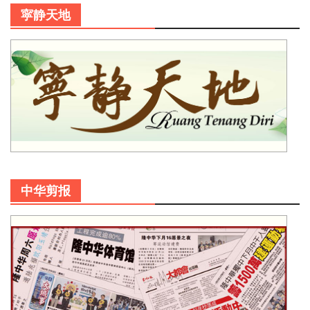
寜静天地
中华剪报