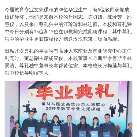
今届教育专业文凭课程的38位毕业生中，有6位教师获颁成
绩优异奖，他们是来自本校的丘国志、陈贞妞、陈珍芳、邱
慧仪，以及来自尊孔独中的江玲玲和林连振。本校和尊孔独
中今日分别有25位和13位在职教师完成此项课程，其中尊孔
独中的毕业生更获该校校方赠送玫瑰花束，场面温馨。
出席此次典礼的嘉宾尚有高师大东南亚及南亚研究中心主任
利亮时、董总副主席杨应俊、本校董事长丹斯里拿督斯里林
景清、尊孔独中董事长拿督黄位寅、本校校长张梅莲与尊孔
独中校长吴明槟等人。