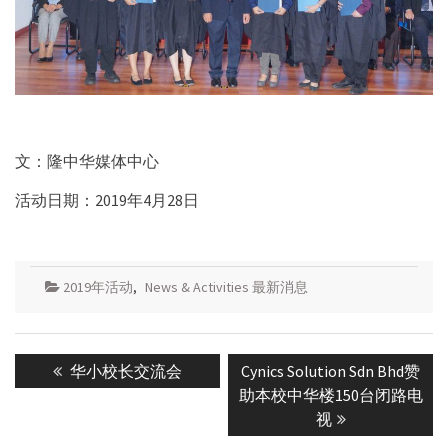
文：隆中华媒体中心
活动日期：2019年4月28日
2019年活动
,
News & Activities 最新消息
Post
Previous
Next
华小校长交流会
Cynics Solution Sdn Bhd赞
navigation
post:
post:
助本校中华楼150台闭路电
视