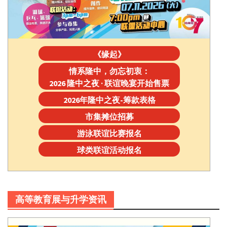
《缘起》
情系隆中，勿忘初衷：
2026 隆中之夜 · 联谊晚宴开始售票
2026年隆中之夜-筹款表格
市集摊位招募
游泳联谊比赛报名
球类联谊活动报名
高等教育展与升学资讯