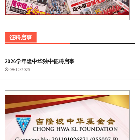
征聘启事
2026学年隆中华独中征聘启事
09/12/2025