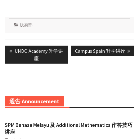
贩卖部
Post
Previous
Next
UNDO Academy 升学讲
Campus Spain 升学讲座
navigation
post:
post:
座
通告 Announcement
SPM Bahasa Melayu 及 Additional Mathematics 作答技巧
讲座