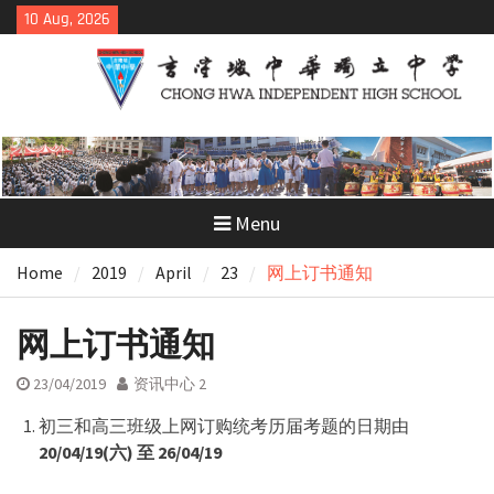
Skip
10 Aug, 2026
to
content
Menu
Home
2019
April
23
网上订书通知
网上订书通知
23/04/2019
资讯中心 2
初三和高三班级上网订购统考历届考题的日期由
20/04/19(
六
)
至
26/04/19