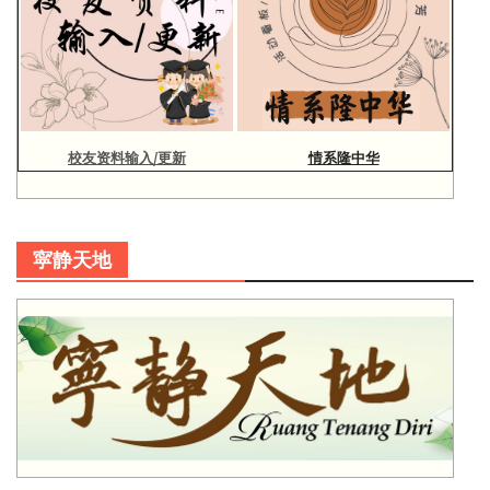
校友资料输入/更新
情系隆中华
寜静天地