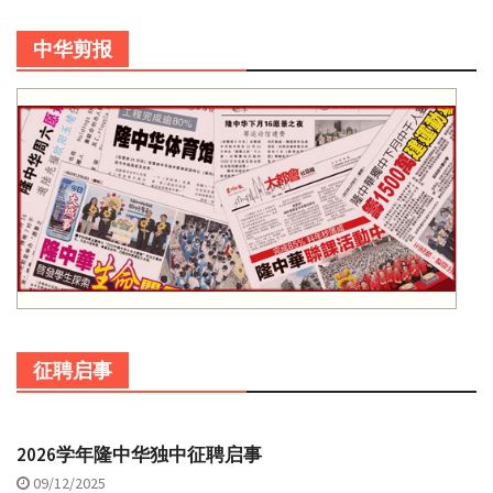
中华剪报
征聘启事
2026学年隆中华独中征聘启事
09/12/2025