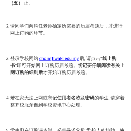
（五）
止。
请同学们向科任老师确定所需要的历届考题后，才进行
网上订购的环节。
登录学校网站
chonghwakl.edu.my
后, 请点击“
线上购
书
”即可开始网上订购历届考题。
切记要仔细阅读有关上
网订购的细则后
才开始订购历届考题。
若在家无法上网或忘记
使用者名称
及
密码
的学生, 请穿着
整齐校服亲自到学校资讯中心处理。
学生们在订购课本时，必需寻求父母/监护人的协助，使