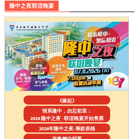
隆中之夜联谊晚宴
《缘起》
情系隆中，勿忘初衷：
2026 隆中之夜 · 联谊晚宴开始售票
2026年隆中之夜-筹款表格
市集摊位招募