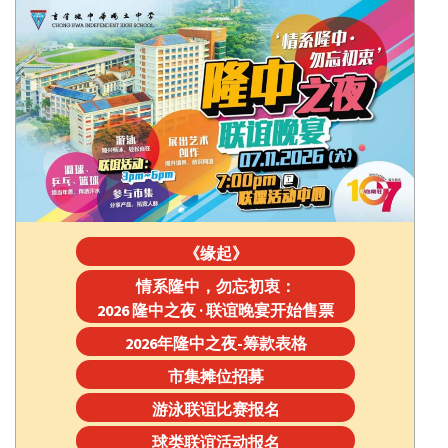
《缘起》
情系隆中，勿忘初衷：
2026 隆中之夜 · 联谊晚宴开始售票
2026年隆中之夜-筹款表格
市集摊位招募
游泳联谊比赛报名
球类联谊活动报名