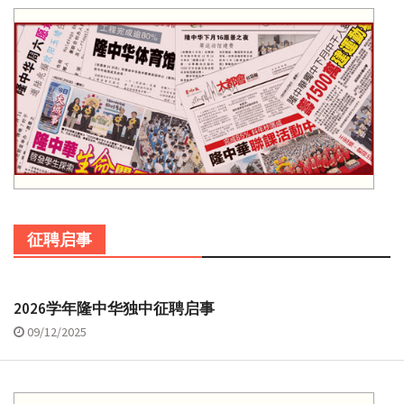
征聘启事
2026学年隆中华独中征聘启事
09/12/2025