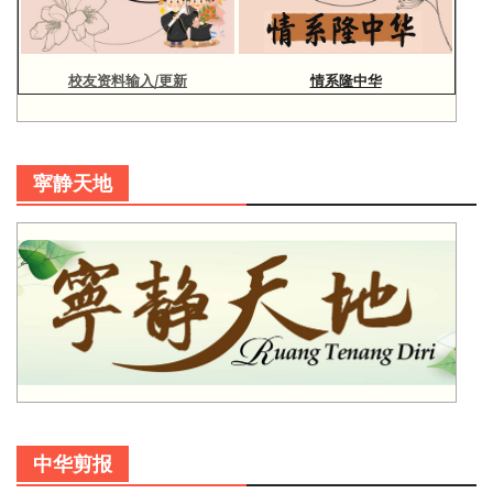
校友资料输入/更新
情系隆中华
寜静天地
中华剪报