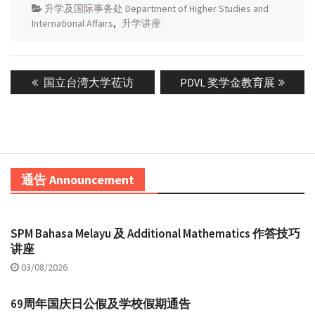
升学及国际事务处 Department of Higher Studies and
International Affairs
,
升学讲座
Post
Previous
Next
国立台湾大学莅访
PDVL 奖学金教育展
navigation
post:
post:
通告 Announcement
SPM Bahasa Melayu 及 Additional Mathematics 作答技巧
讲座
03/08/2026
69周年国庆日公假及学校假期通告