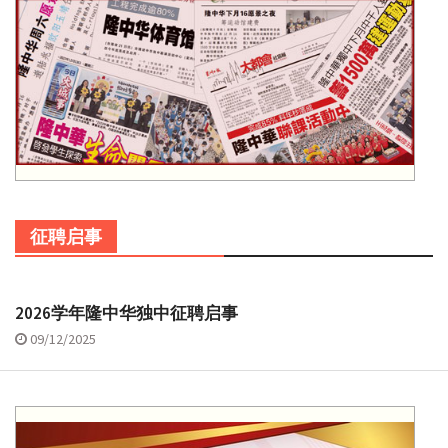
征聘启事
2026学年隆中华独中征聘启事
09/12/2025