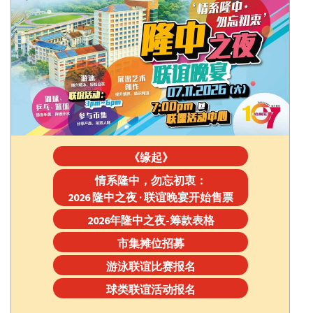
《缘起》
情系隆中，勿忘初衷：
2026 隆中之夜 · 联谊晚宴开始售票
2026年隆中之夜-筹款表格
市集摊位招募
游泳联谊比赛报名
球类联谊活动报名