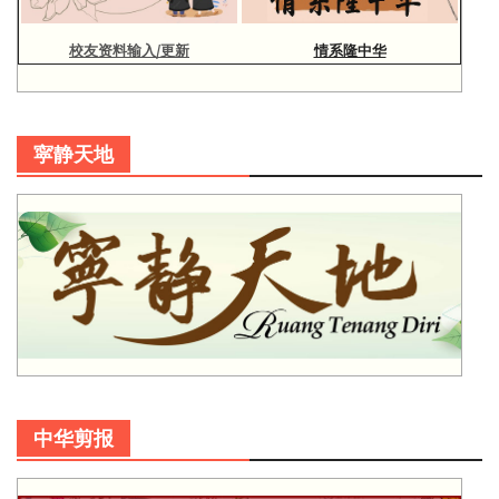
校友资料输入/更新
情系隆中华
寜静天地
中华剪报