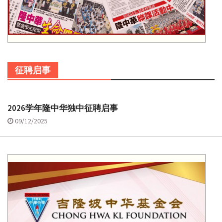
征聘启事
2026学年隆中华独中征聘启事
09/12/2025