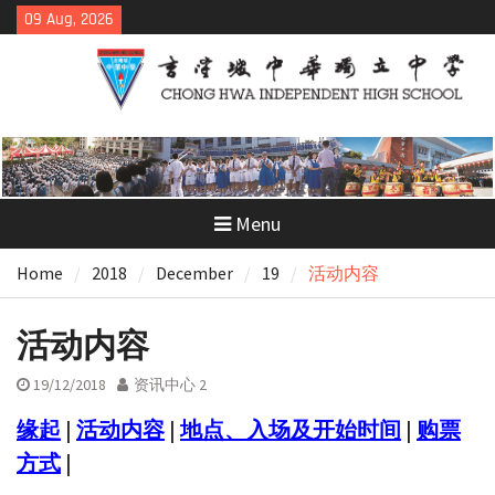
Skip
09 Aug, 2026
to
content
Menu
Home
2018
December
19
活动内容
活动内容
19/12/2018
资讯中心 2
缘起
|
活动内容
|
地点、入场及开始时间
|
购票
方式
|