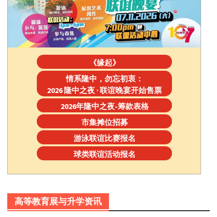
《缘起》
情系隆中，勿忘初衷：
2026 隆中之夜 · 联谊晚宴开始售票
2026年隆中之夜-筹款表格
市集摊位招募
游泳联谊比赛报名
球类联谊活动报名
高等教育展与升学资讯