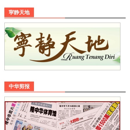
寜静天地
中华剪报