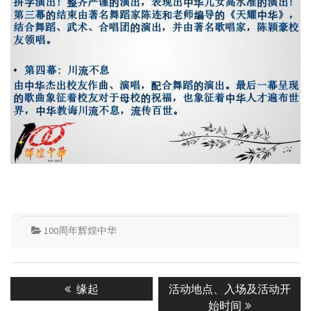
100周年辉煌中华
Post
Previous
Next
缘起
活动地点、入场及活动开
navigation
post:
post:
始时间