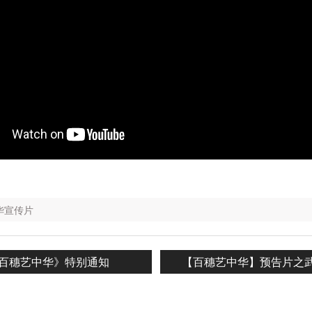
华宣传片
evious
Next
百穗艺中华》特别通知
【百穗艺中华】预告片之
n
st:
post: