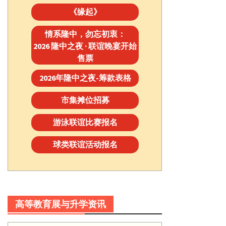
《缘起》
情系隆中，勿忘初衷：
2026 隆中之夜 · 联谊晚宴开始
售票
2026年隆中之夜-筹款表格
市集摊位招募
游泳联谊比赛报名
球类联谊活动报名
高等教育展与升学资讯