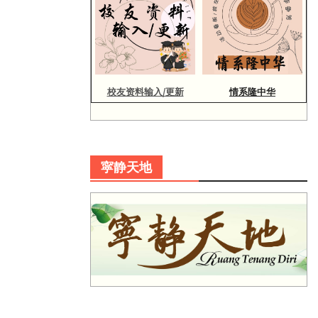
校友资料输入/更新
情系隆中华
寜静天地