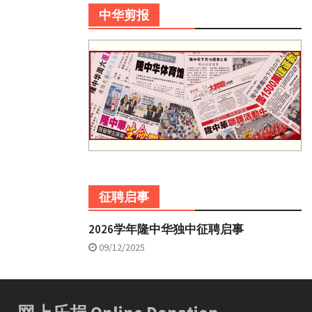
中华剪报
征聘启事
2026学年隆中华独中征聘启事
09/12/2025