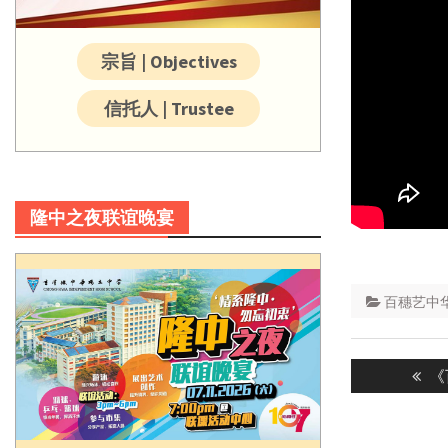
宗旨 | Objectives
信托人 | Trustee
隆中之夜联谊晚宴
百穗艺中
Post
Pr
《
navigatio
po