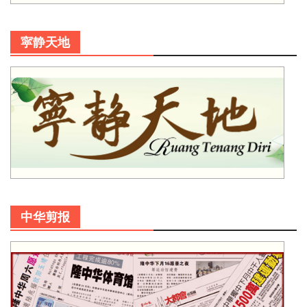
寜静天地
中华剪报