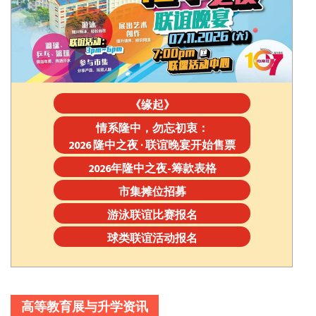
《缘起》
情系隆中，勿忘初衷：
2026 隆中之夜 · 联谊晚宴开始售票
2026年隆中之夜-筹款表格
市集摊位招募
游泳联谊比赛报名
球类联谊活动报名
高等教育展与升学资讯