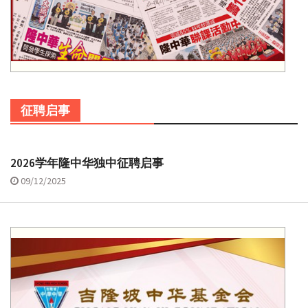
征聘启事
2026学年隆中华独中征聘启事
09/12/2025