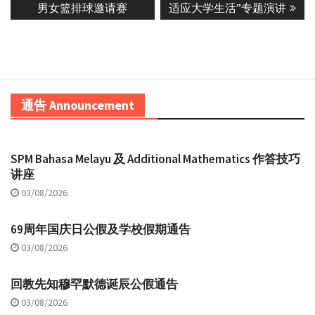
post:
post:
男女篮排球邀请赛
适应大学生活”专题演讲
通告 Announcement
SPM Bahasa Melayu 及 Additional Mathematics 作答技巧
讲座
03/08/2026
69周年国庆日公假及学校假期通告
03/08/2026
回教先知穆罕默德诞辰公假通告
03/08/2026