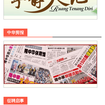
中华剪报
征聘启事