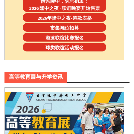
情系隆中，勿忘初衷：
2026 隆中之夜 · 联谊晚宴开始售票
2026年隆中之夜-筹款表格
市集摊位招募
游泳联谊比赛报名
球类联谊活动报名
高等教育展与升学资讯