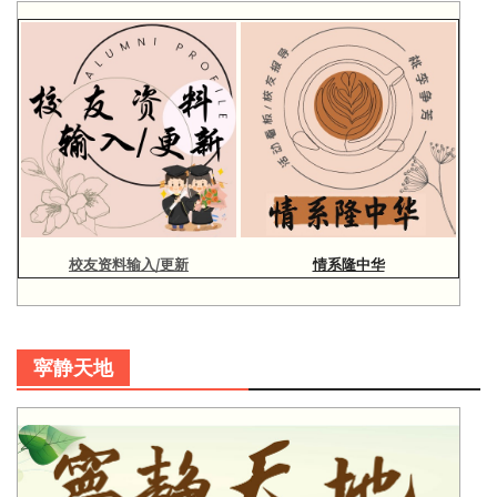
校友资料输入/更新
情系隆中华
寜静天地