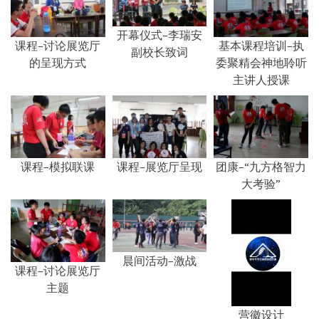
开幕仪式–李瑞安
课程–讨论展览厅
基本课程培训–执
副校长致词
的呈现方式
委聚精会神地聆听
主讲人授课
课程–模拟联课
课程–展览厅呈现
团康–“九方格智力
大考验”
晨间活动–激战
课程–讨论展览厅
主题
营徽设计