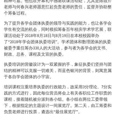
精神可嘉。他也在开幕礼中感谢联课活动处，尤其是陈筱芹
老师与何春兴老师愿意扛起负责老师的责任，监督并协助整
个筹备过程。
为了提升各学会团体执委的领导与实践的能力，也让各学会
学生有交流的机会，同时模拟筹备百年校庆学术学艺展，联
课活动处于2018年8月18日与8月19日在本校校园举办
了“2018年学会团体执委培训”。学术团体和数理团体的执委
被委予重任筹办330人的大活动，参与者为各学会的文书、
财政、总务、课程及文宣的执委。
执委培训的营徽设计为一双紧握的手，象征执委们坚持与团
结的精神可以克服一切难关，而蓝色银河的背景，则寓意属
于各自学会团体的小宇宙。
培训课程注重培养执委的行政能力，故采用3分理论、7分实
践的方式进行，因此每位营员将会上有关各职位工作职责的
课程，接着随机被分派到各小组。各小组在两位工委带领
下，根据指定的主题设计一间展览厅。第二天，由工筹委和
负责老师进行投票，遴选出“最佳展览厅”。