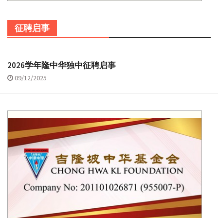
征聘启事
2026学年隆中华独中征聘启事
09/12/2025