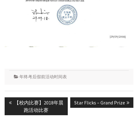
年终考后假前活动时间表
Post
Previous
Next
【校内比赛】2018年晨
Star Flicks – Grand Prize
navigation
post:
post:
跑活动比赛