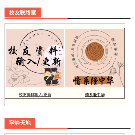
校友联络室
校友资料输入/更新
情系隆中华
寜静天地