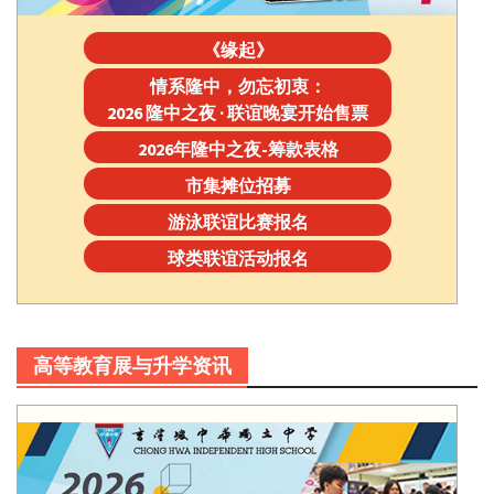
《缘起》
情系隆中，勿忘初衷：
2026 隆中之夜 · 联谊晚宴开始售票
2026年隆中之夜-筹款表格
市集摊位招募
游泳联谊比赛报名
球类联谊活动报名
高等教育展与升学资讯