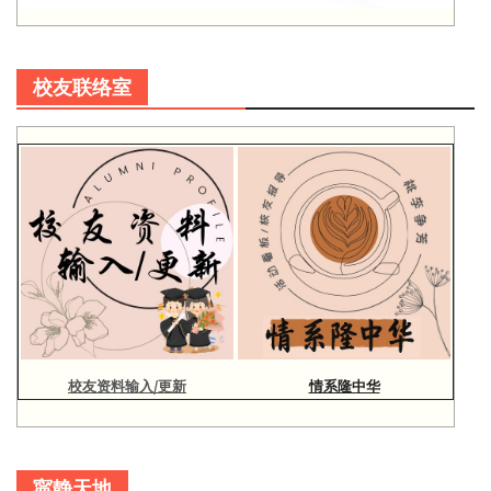
校友联络室
校友资料输入/更新
情系隆中华
寜静天地