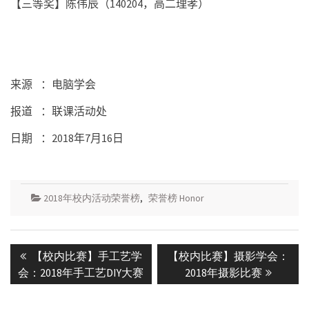
【三等奖】陈伟辰（
140204
，高二理孝）
来源
：电脑学会
报道
：联课活动处
日期
：
2018
年
7
月
16
日
2018年校内活动荣誉榜
,
荣誉榜 Honor
Post
Previous
Next
【校内比赛】手工艺学
【校内比赛】摄影学会：
navigation
post:
post:
会：2018年手工艺DIY大赛
2018年摄影比赛