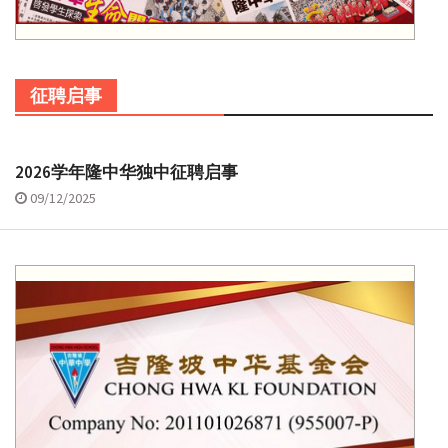
征聘启事
2026学年隆中华独中征聘启事
09/12/2025