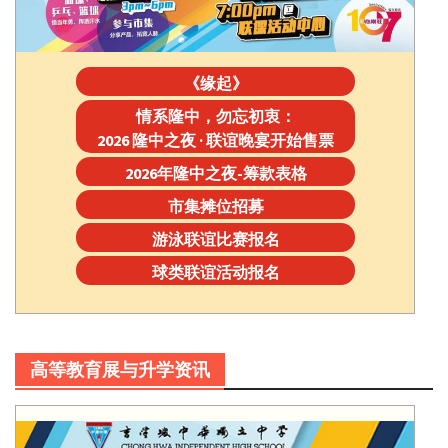
《缘起》
情系隆中，勿忘初衷：
2026 隆中之夜 · 联谊晚宴开始售票
2026年隆中之夜-筹款表格
市集摊位招募
游泳联谊比赛报名
球类联谊活动报名
高等教育展与升学资讯