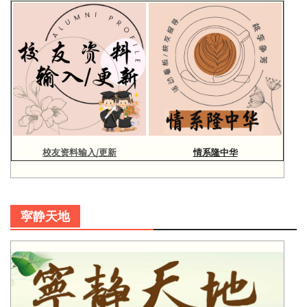
校友资料输入/更新
情系隆中华
寜静天地