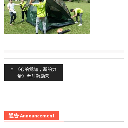
Post
Previous
《心的觉知，新的力
navigation
post:
量》考前激励营
通告 Announcement