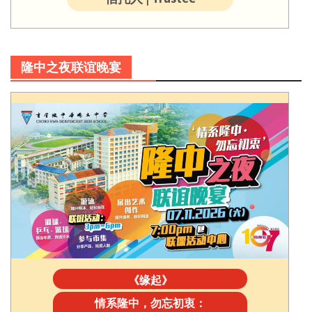
隆中之夜联谊晚宴
《缘起》
情系隆中，勿忘初衷：