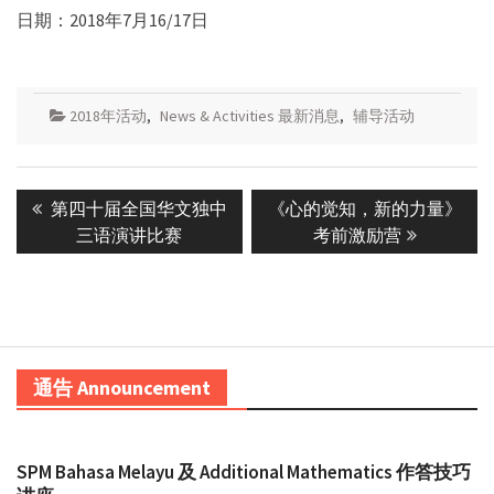
日期：2018年7月16/17日
2018年活动
,
News & Activities 最新消息
,
辅导活动
Post
Previous
Next
第四十届全国华文独中
《心的觉知，新的力量》
navigation
post:
post:
三语演讲比赛
考前激励营
通告 Announcement
SPM Bahasa Melayu 及 Additional Mathematics 作答技巧