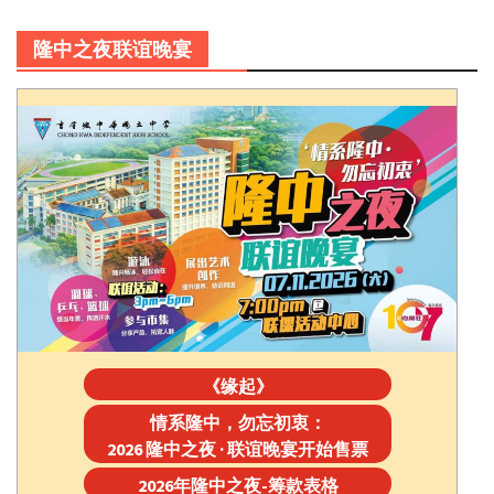
隆中之夜联谊晚宴
《缘起》
情系隆中，勿忘初衷：
2026 隆中之夜 · 联谊晚宴开始售票
2026年隆中之夜-筹款表格