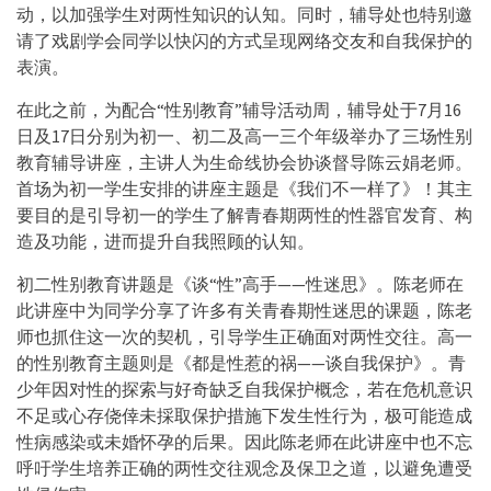
动，以加强学生对两性知识的认知。同时，辅导处也特别邀
请了戏剧学会同学以快闪的方式呈现网络交友和自我保护的
表演。
在此之前，为配合“性别教育”辅导活动周，辅导处于7月16
日及17日分别为初一、初二及高一三个年级举办了三场性别
教育辅导讲座，主讲人为生命线协会协谈督导陈云娟老师。
首场为初一学生安排的讲座主题是《我们不一样了》！其主
要目的是引导初一的学生了解青春期两性的性器官发育、构
造及功能，进而提升自我照顾的认知。
初二性别教育讲题是《谈“性”高手——性迷思》。陈老师在
此讲座中为同学分享了许多有关青春期性迷思的课题，陈老
师也抓住这一次的契机，引导学生正确面对两性交往。高一
的性别教育主题则是《都是性惹的祸——谈自我保护》。青
少年因对性的探索与好奇缺乏自我保护概念，若在危机意识
不足或心存侥倖未採取保护措施下发生性行为，极可能造成
性病感染或未婚怀孕的后果。因此陈老师在此讲座中也不忘
呼吁学生培养正确的两性交往观念及保卫之道，以避免遭受