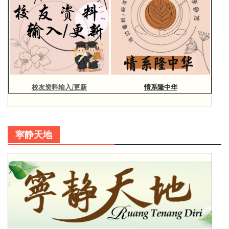
校友资料输入/更新
情系隆中华
寜静天地