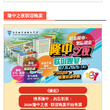
隆中之夜联谊晚宴
《缘起》
情系隆中，勿忘初衷：
2026 隆中之夜 · 联谊晚宴开始售票