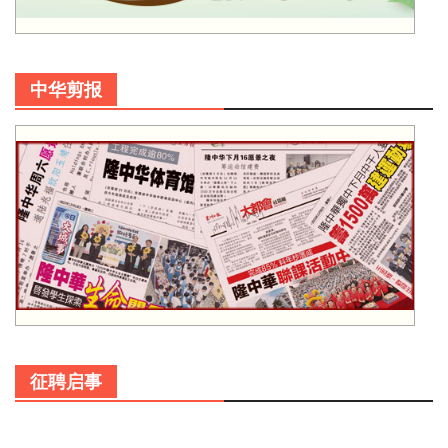
中华剪报
征聘启事