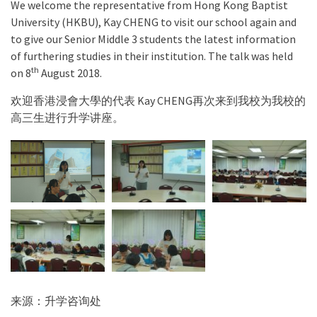
We welcome the representative from Hong Kong Baptist
University (HKBU), Kay CHENG to visit our school again and
to give our Senior Middle 3 students the latest information
of furthering studies in their institution. The talk was held
th
on 8
August 2018.
欢迎香港浸會大學的代表 Kay CHENG再次来到我校为我校的
高三生进行升学讲座。
来源：升学咨询处