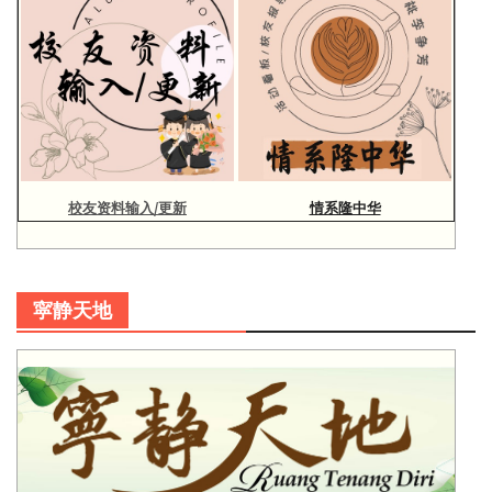
校友资料输入/更新
情系隆中华
寜静天地