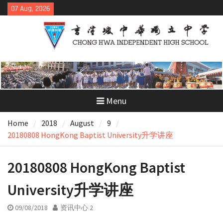
Skip
07 Aug, 2026
to
content
Menu
Home
2018
August
9
20180808 HongKong Baptist University升学讲座
20180808 HongKong Baptist
University升学讲座
09/08/2018
资讯中心 2