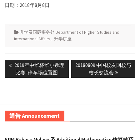
日期：2018年8月8日
升学及国际事务处 Department of Higher Studies and
International Affairs
,
升学讲座
Post
Previous
Next
2019年中华杯华小数理
20180809 中国校友回校与
navigation
post:
post:
比赛–停车场位置图
校长交流会
通告 Announcement
SPM Bahasa Melayu 及 Additional Mathematics 作答技巧