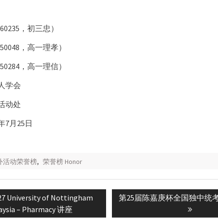
160235，初三忠）
150048，高一理孝）
150284，高一理信）
人学会
活动处
年
7
月
25
日
校外活动荣誉榜
,
荣誉榜 Honor
s
Next
7 University of Nottingham
第25届陈嘉庚杯全国独中统
n
post:
aysia – Pharmacy 讲座