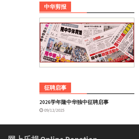
中华剪报
征聘启事
2026学年隆中华独中征聘启事
09/12/2025