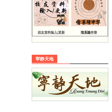
校友资料输入/更新
情系隆中华
寜静天地