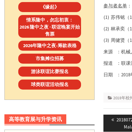
参与者名单
：
《缘起》
(1) 苏伟铭（
情系隆中，勿忘初衷：
2026 隆中之夜 · 联谊晚宴开始
(2) 林承奕（
售票
(3) 周健贤（
2026年隆中之夜-筹款表格
来源 ：机械
市集摊位招募
报道 ：联课
游泳联谊比赛报名
日期
：
2018
球类联谊活动报名
2018年
Post
高等教育展与升学资讯
Previou
2018072
navigatio
post:
Mal