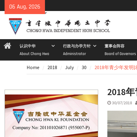
Skip
06 Aug, 2026
to
content
Home
认识中华
行政与办学方针
董事会阵容
About Chong Hwa
Administrator
Board of Governors
Home
2018
July
30
2018年青少年发
201
30/07/2018