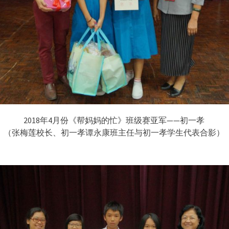
2018年4月份《帮妈妈的忙》班级赛亚军——初一孝
（张梅莲校长、初一孝谭永康班主任与初一孝学生代表合影）