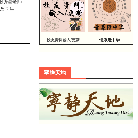
处助理老师
及学生
校友资料输入/更新
情系隆中华
寜静天地