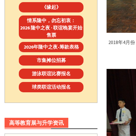
《缘起》
情系隆中，勿忘初衷：
2026 隆中之夜 · 联谊晚宴开始
售票
2018年4
2026年隆中之夜-筹款表格
市集摊位招募
游泳联谊比赛报名
球类联谊活动报名
高等教育展与升学资讯