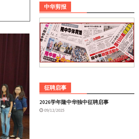
中华剪报
征聘启事
2026学年隆中华独中征聘启事
09/12/2025