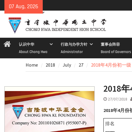
Skip
07 Aug, 2026
to
content
Home
认识中华
行政与办学方针
董事会阵容
About Chong Hwa
Administrator
Board of Governors
Home
2018
July
27
2018年4月份初
201
27/07/2018
2018
年
4
月份
排名