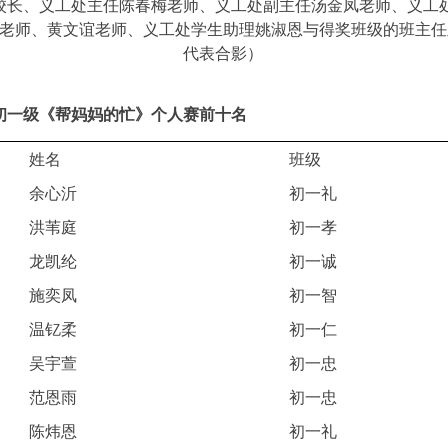
校长、义工处主任陈春梅老师、义工处副主任汤金凤老师、义工
老师、黄文谊老师、义工处学生助理姚淑恩与得奖班级的班主任
代表合影）
初一级《帮妈妈的忙》个人赛前十名
姓名
班级
余心沂
初一礼
洪苇庭
初一孝
龙凯纶
初一诚
施奕凤
初一智
温钇柔
初一仁
吴宇萱
初一忠
范恩雨
初一忠
陈炜恩
初一礼