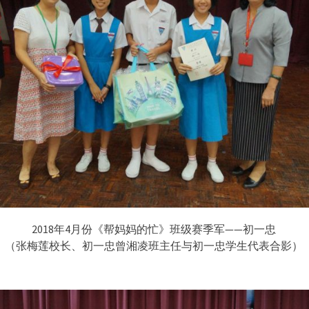
2018年4月份《帮妈妈的忙》班级赛季军——初一忠
（张梅莲校长、初一忠曾湘凌班主任与初一忠学生代表合影）