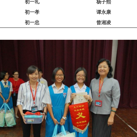
初一礼
杨子熙
初一孝
谭永康
初一忠
曾湘凌