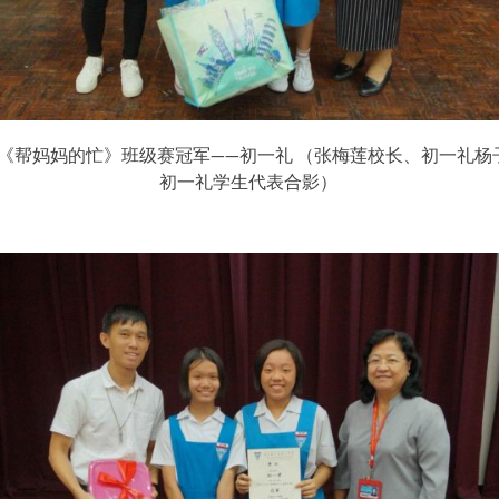
月份《帮妈妈的忙》班级赛冠军——初一礼 （张梅莲校长、初一礼
初一礼学生代表合影）