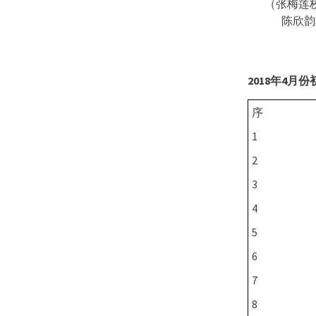
（张梅莲
陈欣韵
2018
年
4
月份
序
1
2
3
4
5
6
7
8